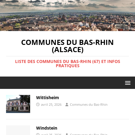
COMMUNES DU BAS-RHIN
(ALSACE)
LISTE DES COMMUNES DU BAS-RHIN (67) ET INFOS
PRATIQUES
Wittisheim
avril 25, 2026
Communes du Bas-Rhin
Windstein
avril 25, 2026
Communes du Bas-Rhin