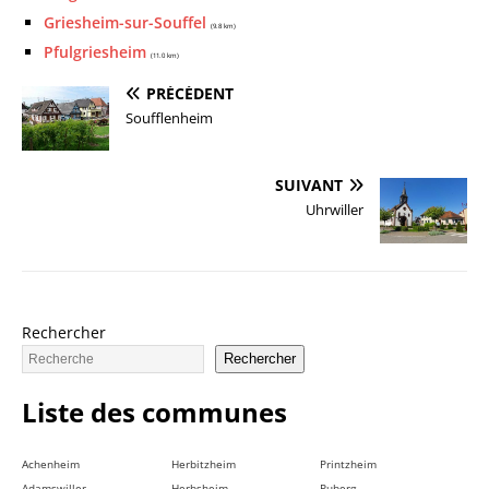
Griesheim-sur-Souffel
(9.8 km)
Pfulgriesheim
(11.0 km)
PRÉCÉDENT
Soufflenheim
SUIVANT
Uhrwiller
Rechercher
Rechercher
Liste des communes
Achenheim
Herbitzheim
Printzheim
Adamswiller
Herbsheim
Puberg