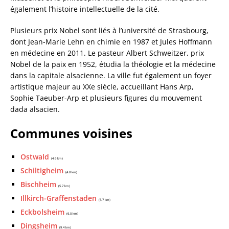
également l’histoire intellectuelle de la cité.
Plusieurs prix Nobel sont liés à l’université de Strasbourg,
dont Jean-Marie Lehn en chimie en 1987 et Jules Hoffmann
en médecine en 2011. Le pasteur Albert Schweitzer, prix
Nobel de la paix en 1952, étudia la théologie et la médecine
dans la capitale alsacienne. La ville fut également un foyer
artistique majeur au XXe siècle, accueillant Hans Arp,
Sophie Taeuber-Arp et plusieurs figures du mouvement
dada alsacien.
Communes voisines
Ostwald
(4.6 km)
Schiltigheim
(4.8 km)
Bischheim
(5.7 km)
Illkirch-Graffenstaden
(5.7 km)
Eckbolsheim
(6.0 km)
Dingsheim
(9.4 km)