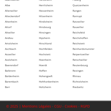
Albe
Herrlisheim
Quatzenheim
Allenwiller
Hessenheim
Rangen
Alteckendorf
Hilsenheim
Ranrupt
Altenheim
Hindisheim
Ratzwiller
Altorf
Hinsbourg
Rauwiller
Altwiller
Hinsingen
Reichsfeld
Andlau
Hipsheim
Reichshoffen
Artolsheim
Hirschland
Reichstett
Aschbach
Hochfelden
Reinhardsmunster
Asswiller
Hochstett
Reipertswiller
Avolsheim
Hoenheim
Retschwiller
Baerendorf
Hoerdt
Reutenbourg
Balbronn
Hoffen
Rexingen
Baldenheim
Hohengoeft
Rhinau
Barembach
Hohfrankenheim
Richtolsheim
Barr
Holtzheim
Riedseltz
Bassemberg
Hunspach
Rimsdorf
Batzendorf
Hurtigheim
Ringeldorf
Beinheim
Huttendorf
Ringendorf
© 2025 |
Mentions Légales
-
CGU
-
Cookies
-
RGPD
Bellefosse
Huttenheim
Rittershoffen