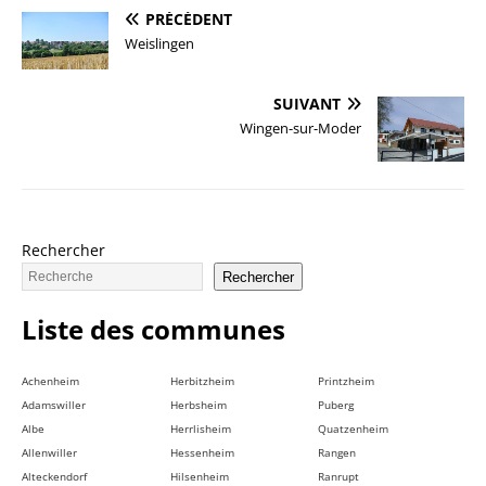
PRÉCÉDENT
Weislingen
SUIVANT
Wingen-sur-Moder
Rechercher
Rechercher
Liste des communes
Achenheim
Herbitzheim
Printzheim
Adamswiller
Herbsheim
Puberg
Albe
Herrlisheim
Quatzenheim
Allenwiller
Hessenheim
Rangen
Alteckendorf
Hilsenheim
Ranrupt