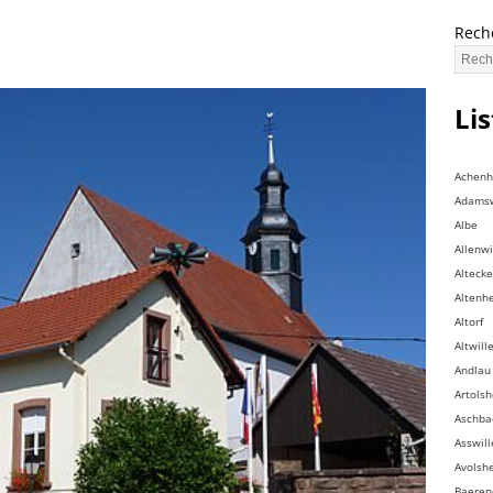
Rech
Li
Achen
Adamsw
Albe
Allenwi
Altecke
Altenh
Altorf
Altwill
Andlau
Artols
Aschba
Asswill
Avolsh
Baeren