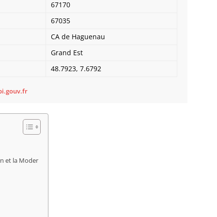
67170
Bietle
Bilwis
67035
Binder
CA de Haguenau
Birken
Bischh
Grand Est
Bischho
48.7923, 7.6792
Bischo
Bischwi
i.gouv.fr
Bissert
Bitschh
Blaesh
Blanch
Bliensc
Boersc
Boesen
n et la Moder
Bolsen
Boofzh
Bootzh
Bossel
Bossen