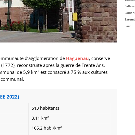
Balbro
Balden
Barem
Barr
Bassem
Batzen
Beinhe
Bellefo
ommunauté d’agglomération de
Haguenau
, conserve
Belmon
e (1772), reconstruite après la guerre de Trente Ans,
Benfel
ommunal de 5,9 km² est consacré à 75 % aux cultures
Berg
an communal.
Bergbi
Bernard
Bernard
EE 2022)
Bernol
Berstet
513 habitants
Bersth
3.11 km²
Betsch
Bettwil
165.2 hab./km²
Biblish