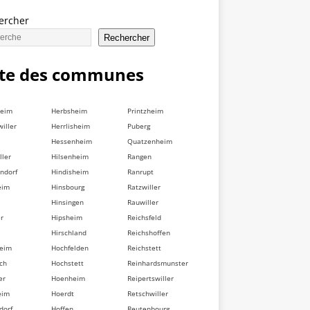
ercher
Rechercher
ste des communes
heim
Herbsheim
Printzheim
iller
Herrlisheim
Puberg
Hessenheim
Quatzenheim
ller
Hilsenheim
Rangen
ndorf
Hindisheim
Ranrupt
eim
Hinsbourg
Ratzwiller
Hinsingen
Rauwiller
er
Hipsheim
Reichsfeld
Hirschland
Reichshoffen
heim
Hochfelden
Reichstett
ch
Hochstett
Reinhardsmunster
er
Hoenheim
Reipertswiller
eim
Hoerdt
Retschwiller
dorf
Hoffen
Reutenbourg