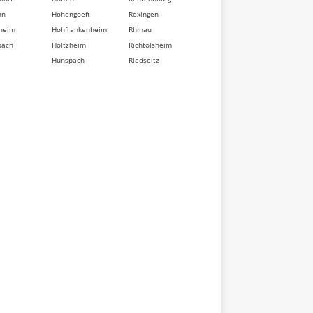
nn
Hohengoeft
Rexingen
heim
Hohfrankenheim
Rhinau
bach
Holtzheim
Richtolsheim
Hunspach
Riedseltz
berg
Hurtigheim
Rimsdorf
dorf
Huttendorf
Ringeldorf
im
Huttenheim
Ringendorf
sse
Ichtratzheim
Rittershoffen
t
Illkirch-
Roeschwoog
d
Graffenstaden
Rohr
Ingenheim
Rohrwiller
eten
Ingolsheim
Romanswiller
swiller
Ingwiller
Roppenheim
ville
Innenheim
Rosenwiller
sheim
Issenhausen
Rosheim
t
Ittenheim
Rossfeld
eim
Itterswiller
Rosteig
dorf
Jetterswiller
Rothau
ler
Kaltenhouse
Rothbach
eim
Kauffenheim
Rott