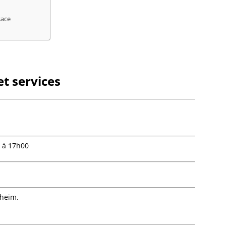
Bourg-
Bourgh
sace
Bouxwil
Breite
Breite
Breusc
Brumat
t services
Buhl
Burbac
Bust
Buswill
Butten
Châten
 à 17h00
Cleebo
Climba
Colroy-
Cosswil
Crastat
theim.
Croettw
Dachst
Dahlen