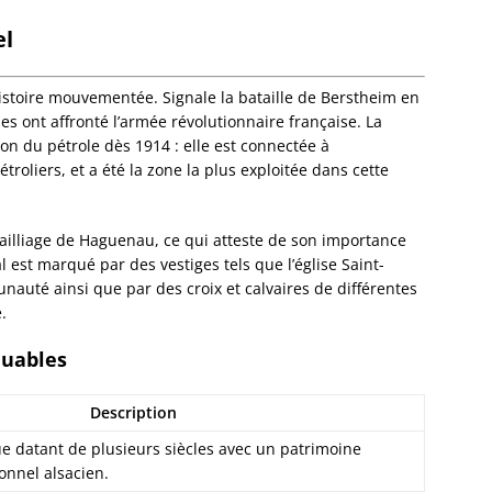
Eckwer
Eichho
el
Elsenh
Engwill
istoire mouvementée. Signale la bataille de Berstheim en
Entzhe
nes ont affronté l’armée révolutionnaire française. La
Epfig
on du pétrole dès 1914 : elle est connectée à
Erckart
roliers, et a été la zone la plus exploitée dans cette
Ergers
Ernols
Ernolsh
Bailliage de Haguenau, ce qui atteste de son importance
Savern
al est marqué par des vestiges tels que l’église Saint-
Erstein
auté ainsi que par des croix et calvaires de différentes
Eschau
.
Eschba
Eschbo
quables
Eschwil
Ettendo
Description
Eywille
Fegers
ue datant de plusieurs siècles avec un patrimoine
Fessen
ionnel alsacien.
Flexbo