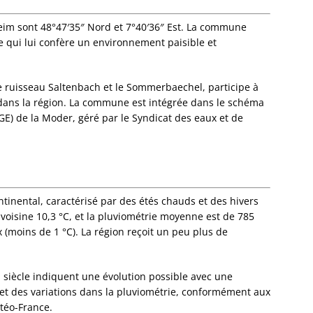
Dorlis
Dossen
im sont 48°47′35″ Nord et 7°40′36″ Est. La commune
Kocher
ce qui lui confère un environnement paisible et
Dossen
Zinsel
Drache
 ruisseau Saltenbach et le Sommerbaechel, participe à
Birlen
x dans la région. La commune est intégrée dans le schéma
Drulin
E) de la Moder, géré par le Syndicat des eaux et de
Drusen
Duntze
Duppig
Durnin
Durren
tinental, caractérisé par des étés chauds et des hivers
Durstel
oisine 10,3 °C, et la pluviométrie moyenne est de 785
Duttle
(moins de 1 °C). La région reçoit un peu plus de
Eberba
Ebersh
Ebersm
u siècle indiquent une évolution possible avec une
Eckarts
t des variations dans la pluviométrie, conformément aux
Eckbol
téo-France.