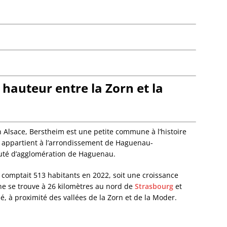
Dalhun
Damba
Dambac
Dangol
Daube
Dauend
Dehlin
auteur entre la Zorn et la
Dettwil
Diebol
Dieden
Dieffe
 Alsace, Berstheim est une petite commune à l’histoire
Dieffen
e appartient à l’arrondissement de Haguenau-
Woerth
uté d’agglomération de Haguenau.
Dieffen
Diemer
 comptait 513 habitants en 2022, soit une croissance
Dimbst
e se trouve à 26 kilomètres au nord de
Strasbourg
et
Dingsh
, à proximité des vallées de la Zorn et de la Moder.
Dinshe
Domfes
Donne