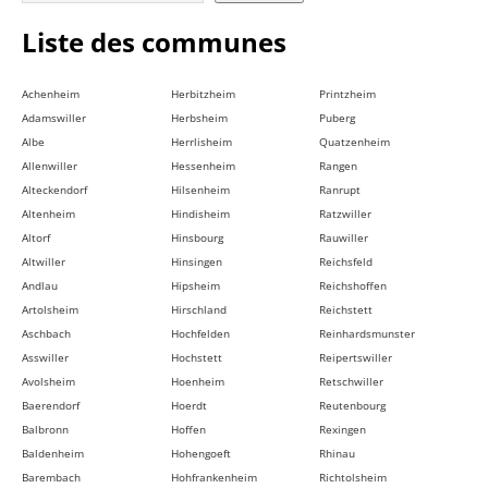
Liste des communes
Achenheim
Herbitzheim
Printzheim
Adamswiller
Herbsheim
Puberg
Albe
Herrlisheim
Quatzenheim
Allenwiller
Hessenheim
Rangen
Alteckendorf
Hilsenheim
Ranrupt
Altenheim
Hindisheim
Ratzwiller
Altorf
Hinsbourg
Rauwiller
Altwiller
Hinsingen
Reichsfeld
Andlau
Hipsheim
Reichshoffen
Artolsheim
Hirschland
Reichstett
Aschbach
Hochfelden
Reinhardsmunster
Asswiller
Hochstett
Reipertswiller
Avolsheim
Hoenheim
Retschwiller
Baerendorf
Hoerdt
Reutenbourg
Balbronn
Hoffen
Rexingen
Baldenheim
Hohengoeft
Rhinau
Barembach
Hohfrankenheim
Richtolsheim