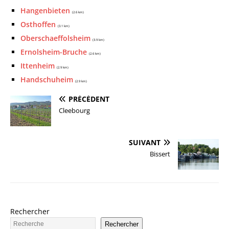
Hangenbieten
(2.6 km)
Osthoffen
(3.1 km)
Oberschaeffolsheim
(3.9 km)
Ernolsheim-Bruche
(2.6 km)
Ittenheim
(2.9 km)
Handschuheim
(2.9 km)
PRÉCÉDENT
Cleebourg
SUIVANT
Bissert
Rechercher
Rechercher