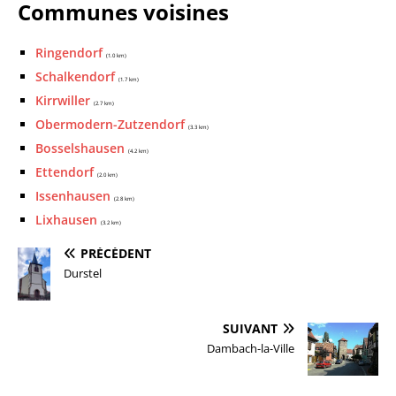
Communes voisines
Ringendorf
(1.0 km)
Schalkendorf
(1.7 km)
Kirrwiller
(2.7 km)
Obermodern-Zutzendorf
(3.3 km)
Bosselshausen
(4.2 km)
Ettendorf
(2.0 km)
Issenhausen
(2.8 km)
Lixhausen
(3.2 km)
PRÉCÉDENT
Durstel
SUIVANT
Dambach-la-Ville