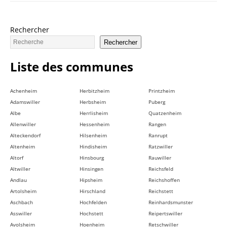
Rechercher
Rechercher
Liste des communes
Achenheim
Herbitzheim
Printzheim
Adamswiller
Herbsheim
Puberg
Albe
Herrlisheim
Quatzenheim
Allenwiller
Hessenheim
Rangen
Alteckendorf
Hilsenheim
Ranrupt
Altenheim
Hindisheim
Ratzwiller
Altorf
Hinsbourg
Rauwiller
Altwiller
Hinsingen
Reichsfeld
Andlau
Hipsheim
Reichshoffen
Artolsheim
Hirschland
Reichstett
Aschbach
Hochfelden
Reinhardsmunster
Asswiller
Hochstett
Reipertswiller
Avolsheim
Hoenheim
Retschwiller