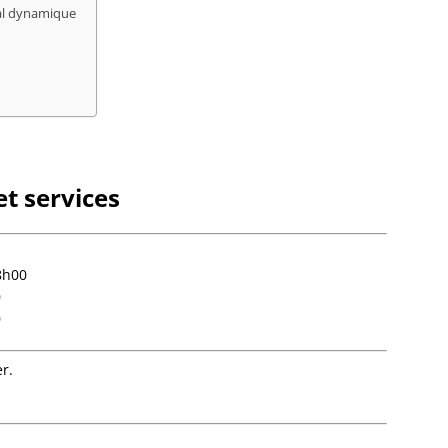
Bourg-
ial dynamique
Bourgh
Bouxwil
Breite
Breite
Breusc
Brumat
Buhl
Burbac
t services
Bust
Buswill
Butten
Châten
8h00
Cleebo
0
Climba
0
Colroy-
Cosswil
r.
Crastat
Croettw
Dachst
Dahlen