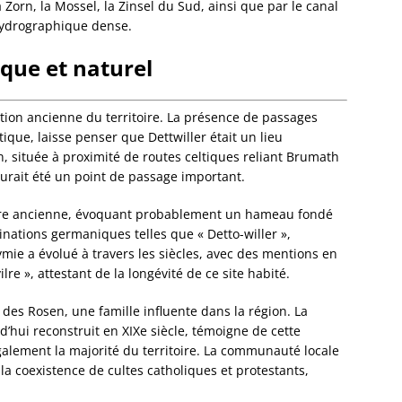
 Zorn, la Mossel, la Zinsel du Sud, ainsi que par le canal
Dorlis
hydrographique dense.
Dossen
Kocher
ique et naturel
Dossen
Zinsel
Drache
tion ancienne du territoire. La présence de passages
Birlen
ique, laisse penser que Dettwiller était un lieu
Drulin
, située à proximité de routes celtiques reliant Brumath
Drusen
rait été un point de passage important.
Duntze
Duppig
toire ancienne, évoquant probablement un hameau fondé
Durnin
nations germaniques telles que « Detto-willer »,
Durren
ymie a évolué à travers les siècles, avec des mentions en
Durstel
e », attestant de la longévité de ce site habité.
Duttle
Eberba
 des Rosen, une famille influente dans la région. La
Ebersh
’hui reconstruit en XIXe siècle, témoigne de cette
Ebersm
alement la majorité du territoire. La communauté locale
Eckarts
 la coexistence de cultes catholiques et protestants,
Eckbol