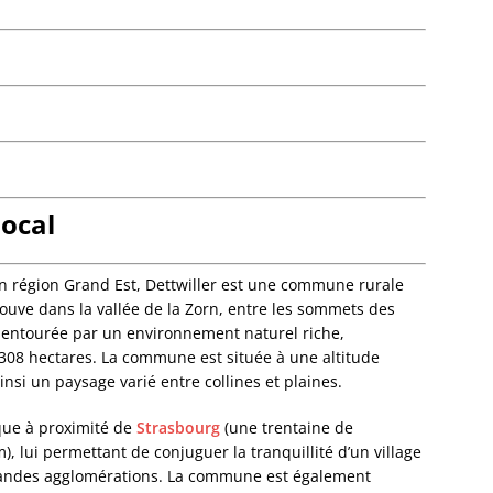
Dalhun
Damba
Dambac
Dangol
Daube
Dauend
Dehlin
Dettwil
local
Diebol
Dieden
Dieffe
n région Grand Est, Dettwiller est une commune rurale
Dieffen
trouve dans la vallée de la Zorn, entre les sommets des
Woerth
st, entourée par un environnement naturel riche,
Dieffen
308 hectares. La commune est située à une altitude
Diemer
insi un paysage varié entre collines et plaines.
Dimbst
Dingsh
ique à proximité de
Strasbourg
(une trentaine de
Dinshe
, lui permettant de conjuguer la tranquillité d’un village
Domfes
 grandes agglomérations. La commune est également
Donne