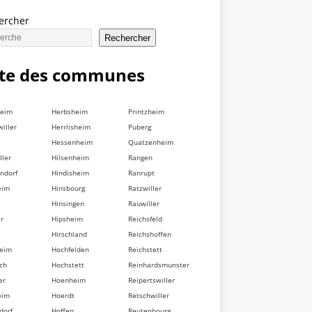
ercher
Rechercher
ste des communes
heim
Herbsheim
Printzheim
iller
Herrlisheim
Puberg
Hessenheim
Quatzenheim
ller
Hilsenheim
Rangen
ndorf
Hindisheim
Ranrupt
eim
Hinsbourg
Ratzwiller
Hinsingen
Rauwiller
er
Hipsheim
Reichsfeld
Hirschland
Reichshoffen
heim
Hochfelden
Reichstett
ch
Hochstett
Reinhardsmunster
er
Hoenheim
Reipertswiller
eim
Hoerdt
Retschwiller
dorf
Hoffen
Reutenbourg