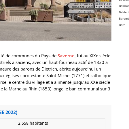
Balbro
Balden
Barem
Barr
Bassem
Batzen
Beinhe
Bellefo
uté de communes du Pays de
Saverne
, fut au XIXe siècle
Belmon
triels alsaciens, avec un haut-fourneau actif de 1830 à
Benfel
emeure des barons de Dietrich, abrite aujourd’hui un
Berg
églises : protestante Saint-Michel (1771) et catholique
Bergbi
rse le centre du village et a alimenté jusqu’au XXe siècle
Bernard
 de la Marne au Rhin (1853) longe le ban communal sur 3
Bernard
Bernol
Berstet
Bersth
EE 2022)
Betsch
Bettwil
2 558 habitants
Biblish