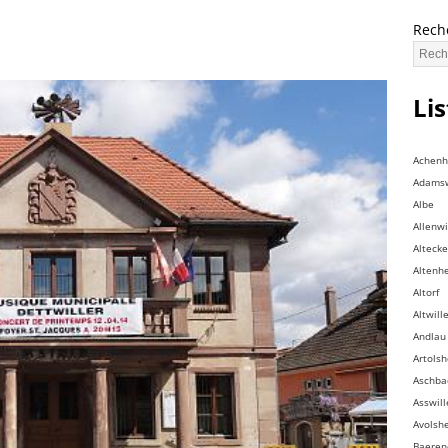
Rech
Li
Achen
Adamsw
Albe
Allenwi
Altecke
Altenh
Altorf
Altwill
Andlau
Artols
Aschba
Asswill
Avolsh
Baeren