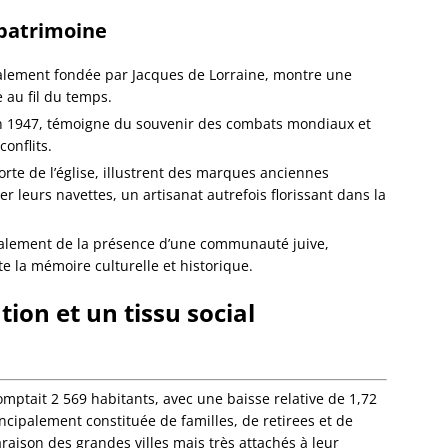
Eckwer
patrimoine
Eichho
Elsenh
Engwill
tialement fondée par Jacques de Lorraine, montre une
Entzhe
 au fil du temps.
Epfig
 1947, témoigne du souvenir des combats mondiaux et
Erckart
conflits.
Ergers
 porte de l’église, illustrent des marques anciennes
Ernols
er leurs navettes, un artisanat autrefois florissant dans la
Ernolsh
Savern
alement de la présence d’une communauté juive,
Erstein
te la mémoire culturelle et historique.
Eschau
Eschba
ion et un tissu social
Eschbo
Eschwil
Ettendo
Eywille
mptait 2 569 habitants, avec une baisse relative de 1,72
Fegers
ncipalement constituée de familles, de retirees et de
Fessen
raison des grandes villes mais très attachés à leur
Flexbo