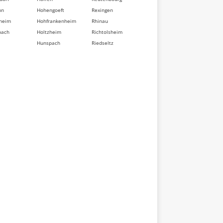
nn
Hohengoeft
Rexingen
heim
Hohfrankenheim
Rhinau
bach
Holtzheim
Richtolsheim
Hunspach
Riedseltz
berg
Hurtigheim
Rimsdorf
dorf
Huttendorf
Ringeldorf
im
Huttenheim
Ringendorf
sse
Ichtratzheim
Rittershoffen
t
Illkirch-
Roeschwoog
d
Graffenstaden
Rohr
Ingenheim
Rohrwiller
eten
Ingolsheim
Romanswiller
swiller
Ingwiller
Roppenheim
ville
Innenheim
Rosenwiller
sheim
Issenhausen
Rosheim
t
Ittenheim
Rossfeld
eim
Itterswiller
Rosteig
dorf
Jetterswiller
Rothau
ler
Kaltenhouse
Rothbach
eim
Kauffenheim
Rott