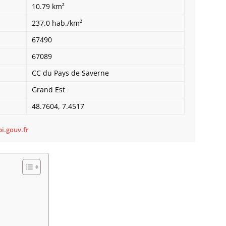
10.79 km²
Bietle
Bilwis
237.0 hab./km²
Binder
67490
Birken
Bischh
67089
Bischho
CC du Pays de Saverne
Bischo
Bischwi
Grand Est
Bissert
48.7604, 7.4517
Bitschh
Blaesh
Blanch
i.gouv.fr
Bliensc
Boersc
Boesen
Bolsen
Boofzh
Bootzh
Bossel
Bossen