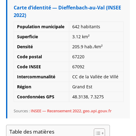
Carte d’identité — Dieffenbach-au-Val (INSEE
2022)
Population municipale
642 habitants
Superficie
3.12 km²
Densité
205.9 hab./km²
Code postal
67220
Code INSEE
67092
Intercommunalité
CC de la Vallée de Villé
Région
Grand Est
Coordonnées GPS
48.3138, 7.3275
Sources :
INSEE — Recensement 2022
,
geo.api.gouv.fr
Table des matières