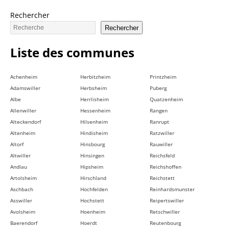
Rechercher
Rechercher
Liste des communes
Achenheim
Herbitzheim
Printzheim
Adamswiller
Herbsheim
Puberg
Albe
Herrlisheim
Quatzenheim
Allenwiller
Hessenheim
Rangen
Alteckendorf
Hilsenheim
Ranrupt
Altenheim
Hindisheim
Ratzwiller
Altorf
Hinsbourg
Rauwiller
Altwiller
Hinsingen
Reichsfeld
Andlau
Hipsheim
Reichshoffen
Artolsheim
Hirschland
Reichstett
Aschbach
Hochfelden
Reinhardsmunster
Asswiller
Hochstett
Reipertswiller
Avolsheim
Hoenheim
Retschwiller
Baerendorf
Hoerdt
Reutenbourg