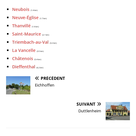
Neubois
(1.4 km)
Neuve-Église
(1.7 km)
Thanvillé
(1.9 km)
Saint-Maurice
(2.1 km)
Triembach-au-Val
(3.2 km)
La Vancelle
(3.5 km)
Châtenois
(5.4 km)
Dieffenthal
(6.2 km)
PRÉCÉDENT
Eichhoffen
SUIVANT
Duttlenheim