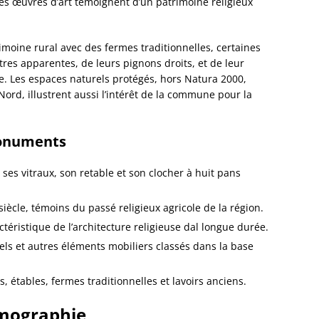
 ses œuvres d’art témoignent d’un patrimoine religieux
Dorlis
Dossen
Kocher
imoine rural avec des fermes traditionnelles, certaines
Dossen
tres apparentes, de leurs pignons droits, et de leur
Zinsel
ne. Les espaces naturels protégés, hors Natura 2000,
Drache
rd, illustrent aussi l’intérêt de la commune pour la
Birlen
Drulin
Drusen
monuments
Duntze
Duppig
c ses vitraux, son retable et son clocher à huit pans
Durnin
Durren
 siècle, témoins du passé religieux agricole de la région.
Durstel
ctéristique de l’architecture religieuse dal longue durée.
Duttle
Eberba
tels et autres éléments mobiliers classés dans la base
Ebersh
Ebersm
 étables, fermes traditionnelles et lavoirs anciens.
Eckarts
Eckbol
démographie