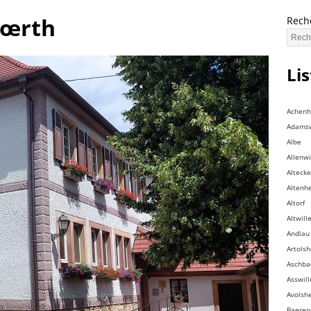
Wœrth
Rech
Li
Achen
Adamsw
Albe
Allenwi
Altecke
Altenh
Altorf
Altwill
Andlau
Artols
Aschba
Asswill
Avolsh
Baeren