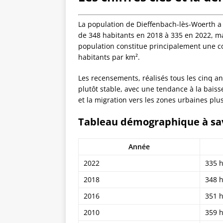
La population de Dieffenbach-lès-Woerth a 
de 348 habitants en 2018 à 335 en 2022, m
population constitue principalement une c
habitants par km².
Les recensements, réalisés tous les cinq
plutôt stable, avec une tendance à la bais
et la migration vers les zones urbaines plu
Tableau démographique à sav
Année
2022
335 h
2018
348 h
2016
351 h
2010
359 h