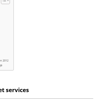
Bietle
Bilwis
Binder
Birken
Bischh
Bischho
Bischo
Bischwi
Bissert
Bitschh
Blaesh
en 2012
Blanch
ge
Bliensc
Boersc
Boesen
Bolsen
t services
Boofzh
Bootzh
Bossel
Bossen