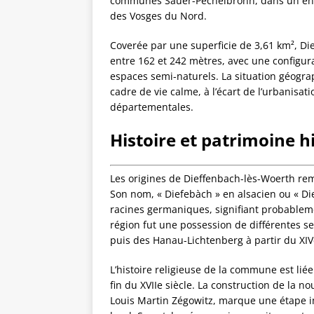
communes Sauer-Pechelbronn, dans un envi
des Vosges du Nord.
Coverée par une superficie de 3,61 km², Di
entre 162 et 242 mètres, avec une configura
espaces semi-naturels. La situation géogra
cadre de vie calme, à l’écart de l’urbanisat
départementales.
Histoire et patrimoine h
Les origines de Dieffenbach-lès-Woerth re
Son nom, « Diefebàch » en alsacien ou « D
racines germaniques, signifiant probablemen
région fut une possession de différentes 
puis des Hanau-Lichtenberg à partir du XIVe
L’histoire religieuse de la commune est lié
fin du XVIIe siècle. La construction de la no
Louis Martin Zégowitz, marque une étape i