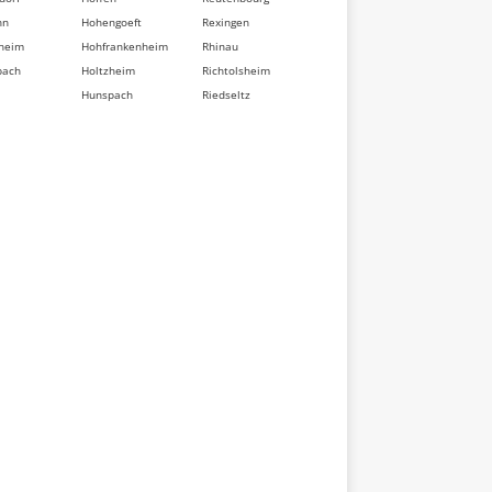
nn
Hohengoeft
Rexingen
heim
Hohfrankenheim
Rhinau
bach
Holtzheim
Richtolsheim
Hunspach
Riedseltz
berg
Hurtigheim
Rimsdorf
dorf
Huttendorf
Ringeldorf
im
Huttenheim
Ringendorf
sse
Ichtratzheim
Rittershoffen
t
Illkirch-
Roeschwoog
d
Graffenstaden
Rohr
Ingenheim
Rohrwiller
eten
Ingolsheim
Romanswiller
swiller
Ingwiller
Roppenheim
ville
Innenheim
Rosenwiller
sheim
Issenhausen
Rosheim
t
Ittenheim
Rossfeld
eim
Itterswiller
Rosteig
dorf
Jetterswiller
Rothau
ler
Kaltenhouse
Rothbach
eim
Kauffenheim
Rott