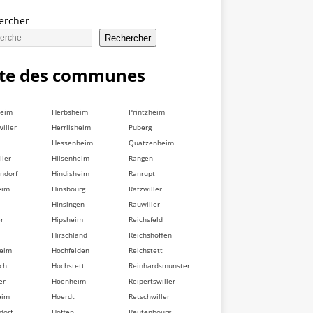
ercher
Rechercher
ste des communes
heim
Herbsheim
Printzheim
iller
Herrlisheim
Puberg
Hessenheim
Quatzenheim
ller
Hilsenheim
Rangen
ndorf
Hindisheim
Ranrupt
eim
Hinsbourg
Ratzwiller
Hinsingen
Rauwiller
er
Hipsheim
Reichsfeld
Hirschland
Reichshoffen
heim
Hochfelden
Reichstett
ch
Hochstett
Reinhardsmunster
er
Hoenheim
Reipertswiller
eim
Hoerdt
Retschwiller
dorf
Hoffen
Reutenbourg