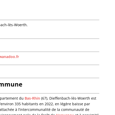
Bourg-
Bourgh
Bouxwil
Breite
Breite
bach-lès-Woerth.
Breusc
Brumat
Buhl
Burbac
Bust
@wanadoo.fr
Buswill
Butten
Châten
Cleebo
Climba
commune
Colroy-
Cosswil
Crastat
département du
Bas-Rhin
(67), Dieffenbach-lès-Woerth est
Croettw
d’environ 335 habitants en 2022, en légère baisse par
Dachst
rattachée à l’intercommunalité de la communauté de
Dahlen