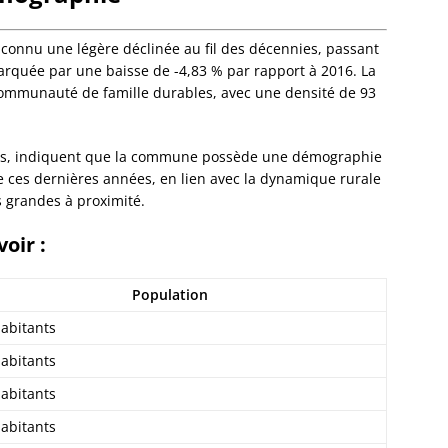
Eckwer
Eichho
Elsenh
connu une légère déclinée au fil des décennies, passant
Engwill
arquée par une baisse de -4,83 % par rapport à 2016. La
Entzhe
ommunauté de famille durables, avec une densité de 93
Epfig
Erckart
 ans, indiquent que la commune possède une démographie
Ergers
se ces dernières années, en lien avec la dynamique rurale
Ernols
s grandes à proximité.
Ernolsh
Savern
oir :
Erstein
Eschau
Eschba
Population
Eschbo
abitants
Eschwil
Ettendo
abitants
Eywille
abitants
Fegers
Fessen
abitants
Flexbo