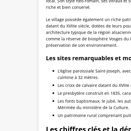
local. Son style néo-romain, ses vitraux et
riche et bien conservé.
Le village possède également un riche patr
datant du XVIIIe siècle, dotées de leurs pou
architecture typique de la région alsacien
comme la réserve de biosphère Vosges du No
préservation de son environnement.
Les sites remarquables et 
L’église paroissiale Saint-Joseph, ave
culmine à 32 mètres.
Les croix de calvaire datant du XVIIIe
Le presbytère construit en 1835, cara
Les fonts baptismaux, le jubé, les au
Mérimée du ministère de la Culture.
Un patrimoine rural comprenant puits,
Les chiffres clés et la 