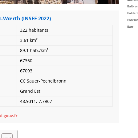
Balbro
Balden
ès-Wœrth (INSEE 2022)
Barem
Barr
322 habitants
Bassem
3.61 km²
Batzen
Beinhe
89.1 hab./km²
Bellefo
67360
Belmon
Benfel
67093
Berg
CC Sauer-Pechelbronn
Bergbi
Bernard
Grand Est
Bernard
48.9311, 7.7967
Bernol
Berstet
Bersth
i.gouv.fr
Betsch
Bettwil
Biblish