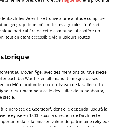
ronnement prés de la forêt de
Haguenau
et à proximité
Dalhun
Damba
Dambac
effenbach-lès-Woerth se trouve à une altitude comprise
Dangol
tion géographique mêlant terres agricoles, forêts et
Daube
phique particulière de cette commune lui confère un
Dauend
ion, tout en étant accessible via plusieurs routes
Dehlin
Dettwil
istorique
Diebol
Dieden
Dieffe
montent au Moyen Âge, avec des mentions du XIVe siècle.
Dieffen
iefenbach bei Wörth » en allemand, témoigne de ses
Woerth
t « rivière profonde » ou « ruisseau de la vallée ». La
Dieffen
seigneuries, notamment celle des Puller de Hohenbourg,
Diemer
 siècle.
Dimbst
Dingsh
e à la paroisse de Goersdorf, dont elle dépenda jusqu’à la
Dinshe
uvelle église en 1833, sous la direction de l’architecte
Domfes
mportante dans la mise en valeur du patrimoine religieux
Donne