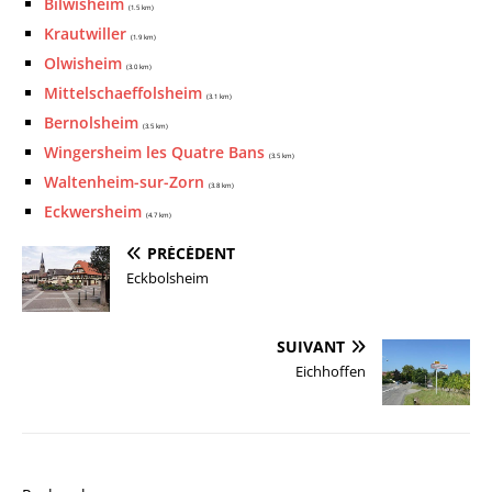
Bilwisheim
(1.5 km)
Krautwiller
(1.9 km)
Olwisheim
(3.0 km)
Mittelschaeffolsheim
(3.1 km)
Bernolsheim
(3.5 km)
Wingersheim les Quatre Bans
(3.5 km)
Waltenheim-sur-Zorn
(3.8 km)
Eckwersheim
(4.7 km)
PRÉCÉDENT
Eckbolsheim
SUIVANT
Eichhoffen