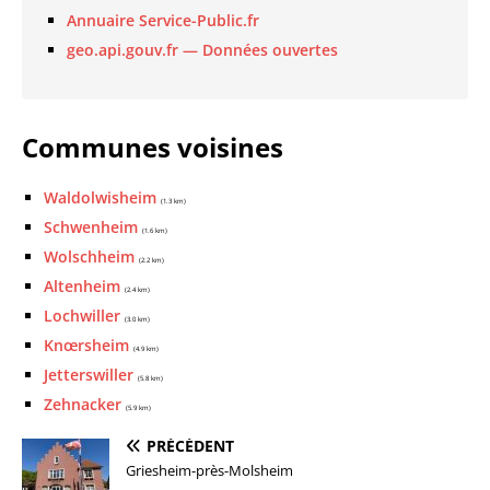
Annuaire Service-Public.fr
geo.api.gouv.fr — Données ouvertes
Communes voisines
Waldolwisheim
(1.3 km)
Schwenheim
(1.6 km)
Wolschheim
(2.2 km)
Altenheim
(2.4 km)
Lochwiller
(3.0 km)
Knœrsheim
(4.9 km)
Jetterswiller
(5.8 km)
Zehnacker
(5.9 km)
PRÉCÉDENT
Griesheim-près-Molsheim