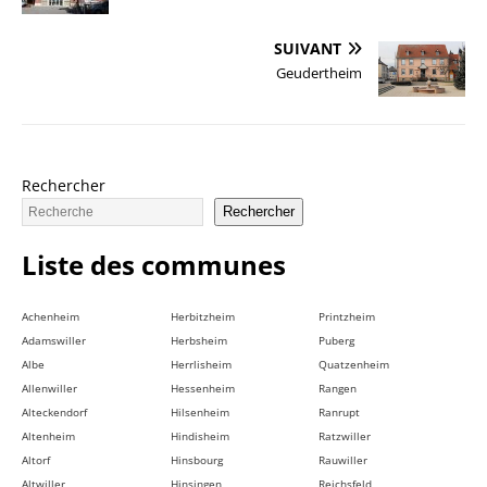
SUIVANT
Geudertheim
Rechercher
Rechercher
Liste des communes
Achenheim
Herbitzheim
Printzheim
Adamswiller
Herbsheim
Puberg
Albe
Herrlisheim
Quatzenheim
Allenwiller
Hessenheim
Rangen
Alteckendorf
Hilsenheim
Ranrupt
Altenheim
Hindisheim
Ratzwiller
Altorf
Hinsbourg
Rauwiller
Altwiller
Hinsingen
Reichsfeld