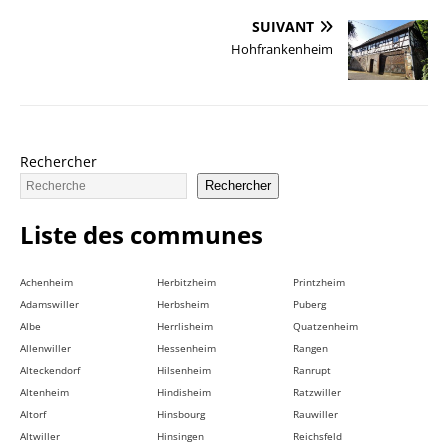
SUIVANT
Hohfrankenheim
Rechercher
Rechercher
Liste des communes
Achenheim
Herbitzheim
Printzheim
Adamswiller
Herbsheim
Puberg
Albe
Herrlisheim
Quatzenheim
Allenwiller
Hessenheim
Rangen
Alteckendorf
Hilsenheim
Ranrupt
Altenheim
Hindisheim
Ratzwiller
Altorf
Hinsbourg
Rauwiller
Altwiller
Hinsingen
Reichsfeld