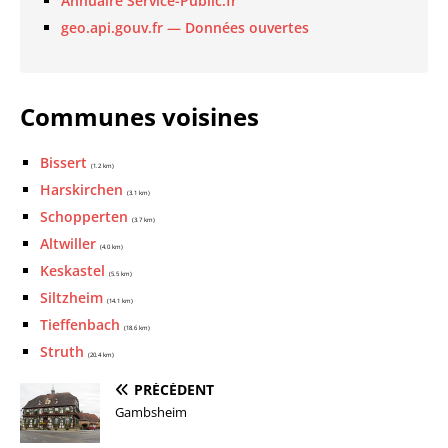
Annuaire Service-Public.fr
geo.api.gouv.fr — Données ouvertes
Communes voisines
Bissert
(1.2 km)
Harskirchen
(3.1 km)
Schopperten
(3.7 km)
Altwiller
(4.0 km)
Keskastel
(5.5 km)
Siltzheim
(14.1 km)
Tieffenbach
(18.6 km)
Struth
(20.4 km)
PRÉCÉDENT
Gambsheim