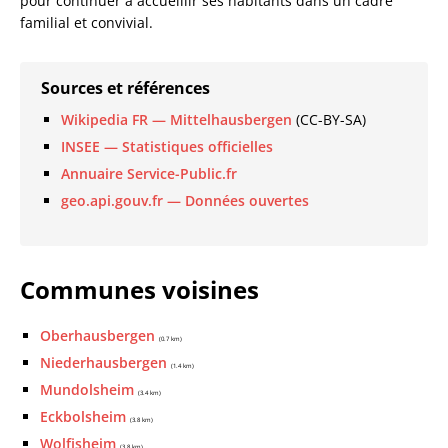
pour continuer à accueillir ses habitants dans un cadre
familial et convivial.
Sources et références
Wikipedia FR — Mittelhausbergen
(CC-BY-SA)
INSEE — Statistiques officielles
Annuaire Service-Public.fr
geo.api.gouv.fr — Données ouvertes
Communes voisines
Oberhausbergen
(0.7 km)
Niederhausbergen
(1.4 km)
Mundolsheim
(3.4 km)
Eckbolsheim
(3.8 km)
Wolfisheim
(3.8 km)