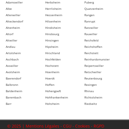
Adamswiller
Herbsheim
Puberg
Albe
Herrlisheim
Quatzenheim
Allenwiller
Hessenheim
Rangen
Alteckendorf
Hilsenheim
Ranrupt
Altenheim
Hindisheim
Ratzwiller
Altorf
Hinsbourg
Rauwiller
Altwiller
Hinsingen
Reichsfeld
Andlau
Hipsheim
Reichshoffen
Artolsheim
Hirschland
Reichstett
Aschbach
Hochfelden
Reinhardsmunster
Asswiller
Hochstett
Reipertswiller
Avolsheim
Hoenheim
Retschwiller
Baerendorf
Hoerdt
Reutenbourg
Balbronn
Hoffen
Rexingen
Baldenheim
Hohengoeft
Rhinau
Barembach
Hohfrankenheim
Richtolsheim
Barr
Holtzheim
Riedseltz
Bassemberg
Hunspach
Rimsdorf
Batzendorf
Hurtigheim
Ringeldorf
Beinheim
Huttendorf
Ringendorf
© 2025 |
Mentions Légales
-
CGU
-
Cookies
-
RGPD