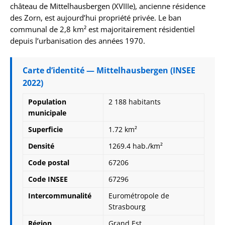
château de Mittelhausbergen (XVIIIe), ancienne résidence
des Zorn, est aujourd’hui propriété privée. Le ban
communal de 2,8 km² est majoritairement résidentiel
depuis l’urbanisation des années 1970.
Carte d’identité — Mittelhausbergen (INSEE
2022)
Population
2 188 habitants
municipale
Superficie
1.72 km²
Densité
1269.4 hab./km²
Code postal
67206
Code INSEE
67296
Intercommunalité
Eurométropole de
Strasbourg
Région
Grand Est