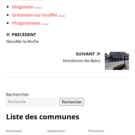
Dingsheim
(2.6 km)
Griesheim-sur-Souffel
(2.8 km)
Pfulgriesheim
(4.1 km)
PRÉCÉDENT
Neuviller-la-Roche
SUIVANT
Morsbronn-les-Bains
Rechercher
Rechercher
Liste des communes
Achenheim
Herbitzheim
Printzheim