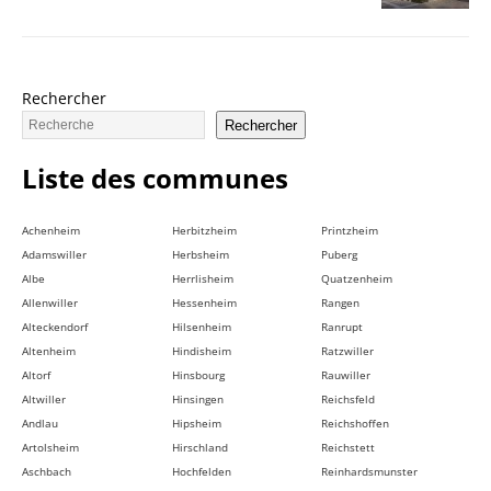
Rechercher
Rechercher
Liste des communes
Achenheim
Herbitzheim
Printzheim
Adamswiller
Herbsheim
Puberg
Albe
Herrlisheim
Quatzenheim
Allenwiller
Hessenheim
Rangen
Alteckendorf
Hilsenheim
Ranrupt
Altenheim
Hindisheim
Ratzwiller
Altorf
Hinsbourg
Rauwiller
Altwiller
Hinsingen
Reichsfeld
Andlau
Hipsheim
Reichshoffen
Artolsheim
Hirschland
Reichstett
Aschbach
Hochfelden
Reinhardsmunster