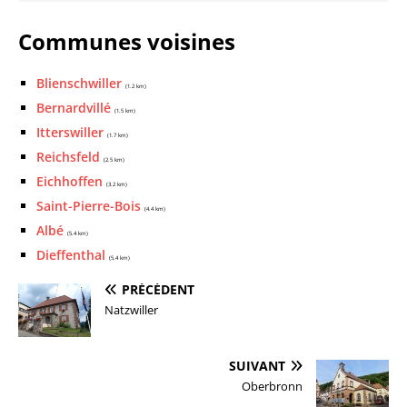
Communes voisines
Blienschwiller
(1.2 km)
Bernardvillé
(1.5 km)
Itterswiller
(1.7 km)
Reichsfeld
(2.5 km)
Eichhoffen
(3.2 km)
Saint-Pierre-Bois
(4.4 km)
Albé
(5.4 km)
Dieffenthal
(5.4 km)
PRÉCÉDENT
Natzwiller
SUIVANT
Oberbronn