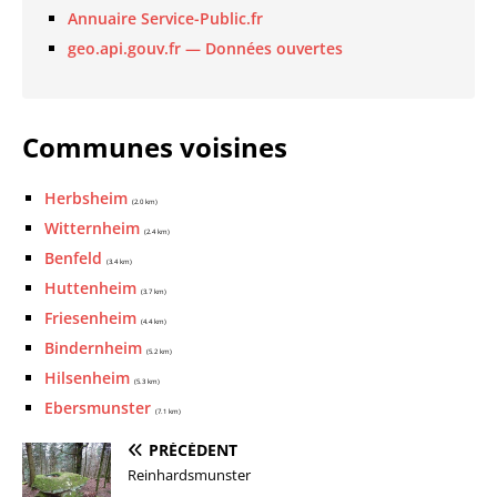
Annuaire Service-Public.fr
geo.api.gouv.fr — Données ouvertes
Communes voisines
Herbsheim
(2.0 km)
Witternheim
(2.4 km)
Benfeld
(3.4 km)
Huttenheim
(3.7 km)
Friesenheim
(4.4 km)
Bindernheim
(5.2 km)
Hilsenheim
(5.3 km)
Ebersmunster
(7.1 km)
PRÉCÉDENT
Reinhardsmunster