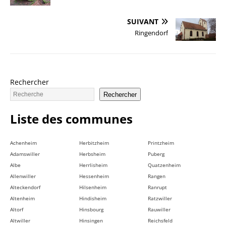
SUIVANT
Ringendorf
Rechercher
Rechercher
Liste des communes
Achenheim
Herbitzheim
Printzheim
Adamswiller
Herbsheim
Puberg
Albe
Herrlisheim
Quatzenheim
Allenwiller
Hessenheim
Rangen
Alteckendorf
Hilsenheim
Ranrupt
Altenheim
Hindisheim
Ratzwiller
Altorf
Hinsbourg
Rauwiller
Altwiller
Hinsingen
Reichsfeld