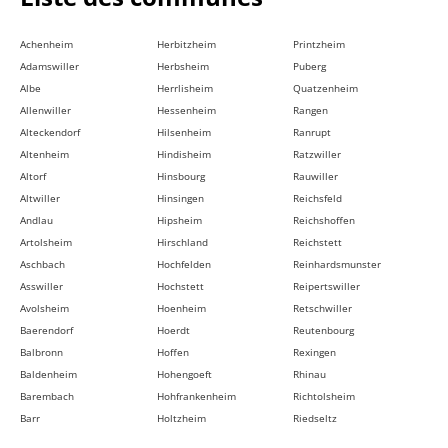
Achenheim
Herbitzheim
Printzheim
Adamswiller
Herbsheim
Puberg
Albe
Herrlisheim
Quatzenheim
Allenwiller
Hessenheim
Rangen
Alteckendorf
Hilsenheim
Ranrupt
Altenheim
Hindisheim
Ratzwiller
Altorf
Hinsbourg
Rauwiller
Altwiller
Hinsingen
Reichsfeld
Andlau
Hipsheim
Reichshoffen
Artolsheim
Hirschland
Reichstett
Aschbach
Hochfelden
Reinhardsmunster
Asswiller
Hochstett
Reipertswiller
Avolsheim
Hoenheim
Retschwiller
Baerendorf
Hoerdt
Reutenbourg
Balbronn
Hoffen
Rexingen
Baldenheim
Hohengoeft
Rhinau
Barembach
Hohfrankenheim
Richtolsheim
Barr
Holtzheim
Riedseltz
Bassemberg
Hunspach
Rimsdorf