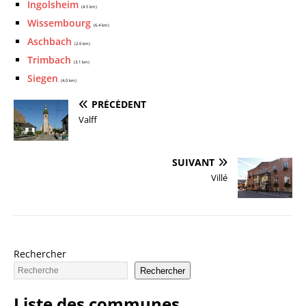
Ingolsheim
(4.5 km)
Wissembourg
(6.4 km)
Aschbach
(2.6 km)
Trimbach
(3.1 km)
Siegen
(4.0 km)
PRÉCÉDENT
Valff
SUIVANT
Villé
Rechercher
Rechercher
Liste des communes