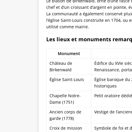
Le blason de Birkenwald, orné d’une fasce d
chef et d’un croissant d’argent en pointe, é
La communauté a également conservé plusieu
l’église Saint-Louis construite en 1704, ou
utilisé comme mairie.
Les lieux et monuments remar
Monument
Château de
Édifice du XVIe si
Birkenwald
Renaissance, porta
Église Saint-Louis
Église baroque du X
historiques
Chapelle Notre-
Petit oratoire dédié
Dame (1751)
Ancien corps de
Vestige de l’ancien
garde (1778)
Croix de mission
Symbole de foi et d