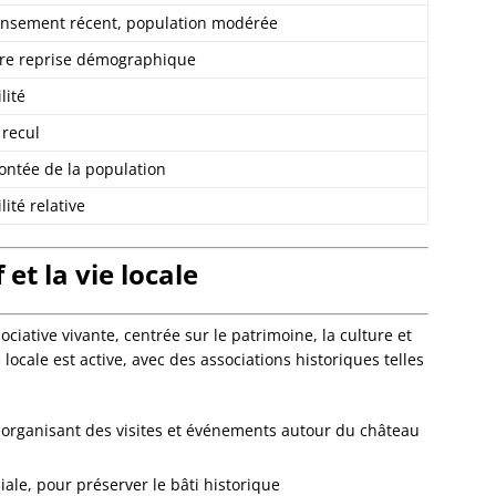
Eckwer
nsement récent, population modérée
Eichho
Elsenh
re reprise démographique
Engwill
lité
Entzhe
Epfig
 recul
Erckart
ntée de la population
Ergers
Ernols
lité relative
Ernolsh
Savern
et la vie locale
Erstein
Eschau
Eschba
ciative vivante, centrée sur le patrimoine, la culture et
Eschbo
 locale est active, avec des associations historiques telles
Eschwil
Ettendo
Eywille
e, organisant des visites et événements autour du château
Fegers
Fessen
iale, pour préserver le bâti historique
Flexbo