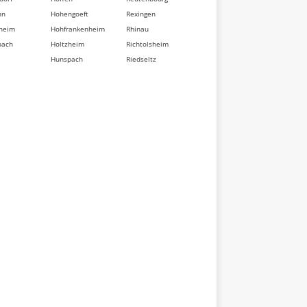
nn
Hohengoeft
Rexingen
heim
Hohfrankenheim
Rhinau
bach
Holtzheim
Richtolsheim
Hunspach
Riedseltz
berg
Hurtigheim
Rimsdorf
dorf
Huttendorf
Ringeldorf
im
Huttenheim
Ringendorf
sse
Ichtratzheim
Rittershoffen
t
Illkirch-
Roeschwoog
d
Graffenstaden
Rohr
Ingenheim
Rohrwiller
eten
Ingolsheim
Romanswiller
swiller
Ingwiller
Roppenheim
ville
Innenheim
Rosenwiller
sheim
Issenhausen
Rosheim
t
Ittenheim
Rossfeld
eim
Itterswiller
Rosteig
dorf
Jetterswiller
Rothau
ler
Kaltenhouse
Rothbach
eim
Kauffenheim
Rott