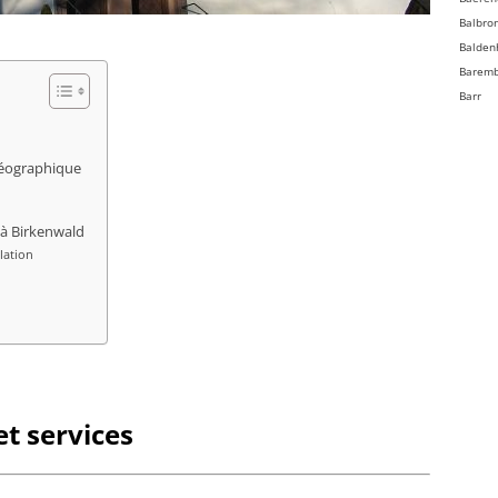
Balbro
Balden
Barem
Barr
Bassem
Batzen
géographique
Beinhe
Bellefo
Belmon
 à Birkenwald
Benfel
lation
Berg
Bergbi
Bernard
Bernard
Bernol
Berstet
Bersth
t services
Betsch
Bettwil
Biblish