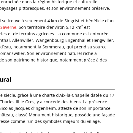
nracinée dans la région historique et culturelle
Bourg-
 paysages pittoresques, et son environnement préservé.
Bourgh
Bouxwil
 se trouve à seulement 4 km de Singrist et bénéficie d’un
Breite
à
Saverne
. Son territoire d’environ 5,12 km² est
Breite
ries et de terrains agricoles. La commune est entourée
Breusc
enthal, Allenwiller, Wangenbourg-Engenthal et Hengwiller.
Brumat
rs d’eau, notamment la Sommerau, qui prend sa source
Buhl
à Romanswiller. Son environnement naturel riche a
Burbac
e de son patrimoine historique, notamment grâce à des
Bust
Buswill
Butten
ural
Châten
Cleebo
Climba
 siècle, grâce à une charte d’Aix-la-Chapelle datée du 17
Colroy-
Charles III le Gros, y a concédé des biens. La présence
Cosswil
Nicolas-Jacques d’Ingenheim, atteste de son importance
Crastat
 château, classé Monument historique, possède une façade
Croettw
 dresse comme l’un des symboles majeurs du village.
Dachst
Dahlen