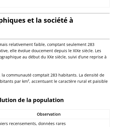
Dorlis
Dossen
Kocher
hiques et la société à
Dossen
Zinsel
Drache
Birlen
mais relativement faible, comptant seulement 283
Drulin
tive, elle évolue doucement depuis le XIXe siècle. Les
Drusen
raphique au début du XXe siècle, suivi d’une reprise à
Duntze
Duppig
Durnin
13, la communauté comptait 283 habitants. La densité de
Durren
itants par km², accentuant le caractère rural et paisible
Durstel
Duttle
Eberba
olution de la population
Ebersh
Ebersm
Observation
Eckarts
Eckbol
iers recensements, données rares