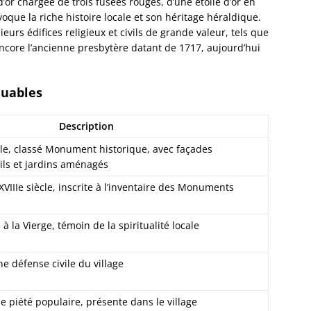
’or chargée de trois fusées rouges, d’une étoile d’or en
Dalhun
voque la riche histoire locale et son héritage héraldique.
Damba
rs édifices religieux et civils de grande valeur, tels que
Dambac
 encore l’ancienne presbytère datant de 1717, aujourd’hui
Dangol
Daube
Dauend
quables
Dehlin
Dettwil
Description
Diebol
ècle, classé Monument historique, avec façades
Dieden
ils et jardins aménagés
Dieffe
Dieffen
VIIIe siècle, inscrite à l’inventaire des Monuments
Woerth
Dieffen
 à la Vierge, témoin de la spiritualité locale
Diemer
Dimbst
Dingsh
ne défense civile du village
Dinshe
Domfes
e piété populaire, présente dans le village
Donne