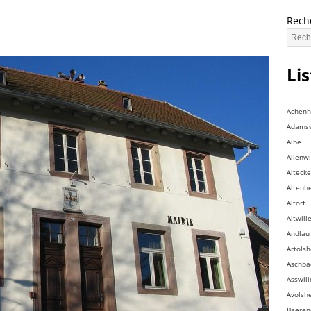
Rech
Li
Achen
Adamsw
Albe
Allenwi
Altecke
Altenh
Altorf
Altwill
Andlau
Artols
Aschba
Asswill
Avolsh
Baeren