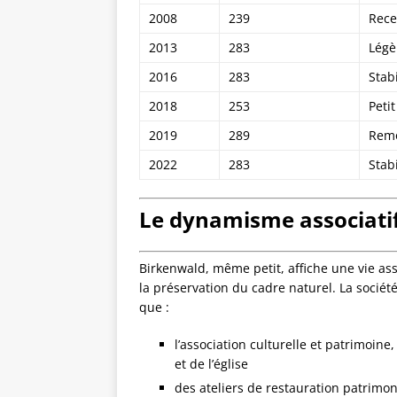
2008
239
Rece
2013
283
Légè
2016
283
Stabi
2018
253
Petit
2019
289
Remo
2022
283
Stabi
Le dynamisme associatif 
Birkenwald, même petit, affiche une vie asso
la préservation du cadre naturel. La société
que :
l’association culturelle et patrimoin
et de l’église
des ateliers de restauration patrimon