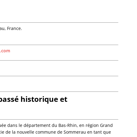
Bietle
Bilwis
Binder
Birken
au, France.
Bischh
Bischho
Bischo
u.com
Bischwi
Bissert
Bitschh
Blaesh
Blanch
Bliensc
Boersc
assé historique et
Boesen
Bolsen
Boofzh
Bootzh
ée dans le département du Bas-Rhin, en région Grand
Bossel
 partie de la nouvelle commune de Sommerau en tant que
Bossen