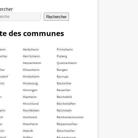
ercher
Rechercher
ste des communes
heim
Herbsheim
Printzheim
iller
Herrlisheim
Puberg
Hessenheim
Quatzenheim
ller
Hilsenheim
Rangen
ndorf
Hindisheim
Ranrupt
eim
Hinsbourg
Ratzwiller
Hinsingen
Rauwiller
er
Hipsheim
Reichsfeld
Hirschland
Reichshoffen
heim
Hochfelden
Reichstett
ch
Hochstett
Reinhardsmunster
er
Hoenheim
Reipertswiller
eim
Hoerdt
Retschwiller
dorf
Hoffen
Reutenbourg