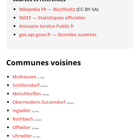
Wikipedia FR — Bischholtz
(CC-BY-SA)
INSEE — Statistiques officielles
Annuaire Service-Public.fr
geo.api.gouv.fr — Données ouvertes
Communes voisines
Mulhausen
(1.7 km)
Schillersdorf
(2.5 km)
Menchhoffen
(3.9 km)
Obermodern-Zutzendorf
(4.8 km)
Ingwiller
(5.2 km)
Rothbach
(2.5 km)
Offwiller
(3.0 km)
Uhrwiller
(3.1 km)