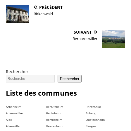
PRÉCÉDENT
Birkenwald
SUIVANT
Bernardswiller
Rechercher
Rechercher
Liste des communes
Achenheim
Herbitzheim
Printzheim
Adamswiller
Herbsheim
Puberg
Albe
Herrlisheim
Quatzenheim
Allenwiller
Hessenheim
Rangen