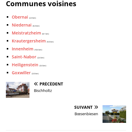
Communes voisines
Obernai
(2.4 km)
Niedernai
(6.0 km)
Meistratzheim
(8.1 km)
Krautergersheim
(9.0 km)
Innenheim
(10.6 km)
Saint-Nabor
(2.6 km)
Heiligenstein
(3.0 km)
Goxwiller
(3.0 km)
PRÉCÉDENT
Bischholtz
SUIVANT
Bœsenbiesen