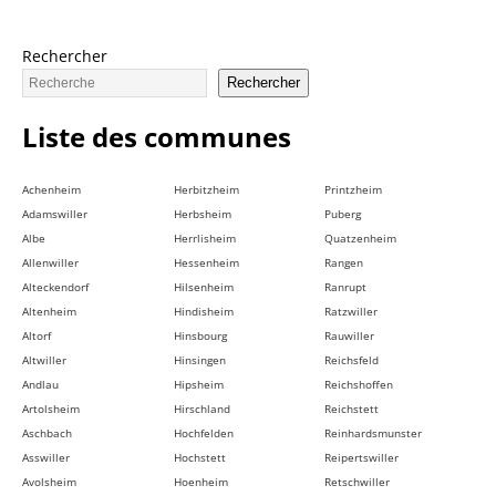
Rechercher
Rechercher
Liste des communes
Achenheim
Herbitzheim
Printzheim
Adamswiller
Herbsheim
Puberg
Albe
Herrlisheim
Quatzenheim
Allenwiller
Hessenheim
Rangen
Alteckendorf
Hilsenheim
Ranrupt
Altenheim
Hindisheim
Ratzwiller
Altorf
Hinsbourg
Rauwiller
Altwiller
Hinsingen
Reichsfeld
Andlau
Hipsheim
Reichshoffen
Artolsheim
Hirschland
Reichstett
Aschbach
Hochfelden
Reinhardsmunster
Asswiller
Hochstett
Reipertswiller
Avolsheim
Hoenheim
Retschwiller