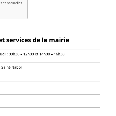
Bourg-
s et naturelles
Bourgh
Bouxwil
Breite
Breite
Breusc
Brumat
t services de la mairie
Buhl
Burbac
Bust
udi : 09h30 – 12h00 et 14h00 – 16h30
Buswill
Butten
0 Saint-Nabor
Châten
Cleebo
Climba
Colroy-
Cosswil
Crastat
Croettw
Dachst
Dahlen