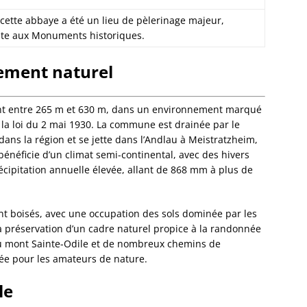
Eckwer
Eichho
cette abbaye a été un lieu de pèlerinage majeur,
Elsenh
rite aux Monuments historiques.
Engwill
Entzhe
ement naturel
Epfig
Erckart
Ergers
iant entre 265 m et 630 m, dans un environnement marqué
Ernols
e la loi du 2 mai 1930. La commune est drainée par le
Ernolsh
ans la région et se jette dans l’Andlau à Meistratzheim,
Savern
énéficie d’un climat semi-continental, avec des hivers
Erstein
écipitation annuelle élevée, allant de 868 mm à plus de
Eschau
Eschba
 boisés, avec une occupation des sols dominée par les
Eschbo
la préservation d’un cadre naturel propice à la randonnée
Eschwil
é du mont Sainte-Odile et de nombreux chemins de
Ettendo
iée pour les amateurs de nature.
Eywille
Fegers
le
Fessen
Flexbo