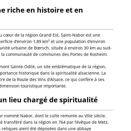
Dalhun
riche en histoire et en
Damba
Dambac
Dangol
Daube
u cœur de la région Grand Est, Saint-Nabor est une
Dauend
rficie d’environ 1,89 km² et une population d’environ
Dehlin
 l’unité urbaine de Bœrsch, située à environ 30 km au sud-
Dettwil
ée à la communauté de communes des Portes de Rosheim.
Diebol
Dieden
 mont Sainte-Odile, un site emblématique de la région,
Dieffe
rtance historique dans la spiritualité alsacienne. La
Dieffen
e de la Route des Vins d’Alsace, ce qui confère à ses
Woerth
dimension touristique importante.
Dieffen
Diemer
un lieu chargé de spiritualité
Dimbst
Dingsh
Dinshe
r nommé Nabor, dont le culte remonte au VIIIe siècle.
Domfes
été transféré dans la région en 764 par l’évêque de Metz,
Donne
es reliques aient été déposées dans une abbaye