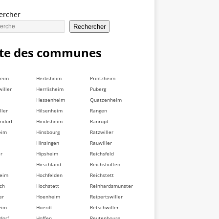
ercher
Rechercher
ste des communes
heim
Herbsheim
Printzheim
iller
Herrlisheim
Puberg
Hessenheim
Quatzenheim
ller
Hilsenheim
Rangen
ndorf
Hindisheim
Ranrupt
eim
Hinsbourg
Ratzwiller
Hinsingen
Rauwiller
er
Hipsheim
Reichsfeld
Hirschland
Reichshoffen
heim
Hochfelden
Reichstett
ch
Hochstett
Reinhardsmunster
er
Hoenheim
Reipertswiller
eim
Hoerdt
Retschwiller
dorf
Hoffen
Reutenbourg