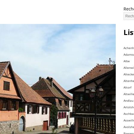
Rech
Li
Achen
Adamsw
Albe
Allenwi
Altecke
Altenh
Altorf
Altwill
Andlau
Artols
Aschba
Asswill
Avolsh
Baeren