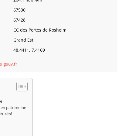
Bietle
67530
Bilwis
Binder
67428
Birken
CC des Portes de Rosheim
Bischh
Bischho
Grand Est
Bischo
48.4411, 7.4169
Bischwi
Bissert
i.gouv.fr
Bitschh
Blaesh
Blanch
Bliensc
Boersc
Boesen
ie
Bolsen
 en patrimoine
Boofzh
itualité
Bootzh
Bossel
Bossen