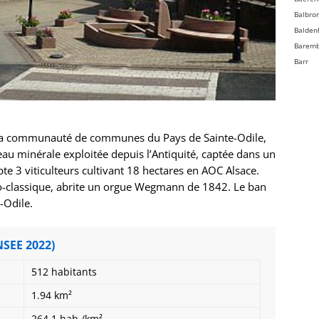
Balbro
Balden
Barem
Barr
Bassem
Batzen
Beinhe
Bellefo
a communauté de communes du Pays de Sainte-Odile,
Belmon
au minérale exploitée depuis l’Antiquité, captée dans un
Benfel
e 3 viticulteurs cultivant 18 hectares en AOC Alsace.
Berg
éo-classique, abrite un orgue Wegmann de 1842. Le ban
Bergbi
-Odile.
Bernard
Bernard
Bernol
NSEE 2022)
Berstet
Bersth
512 habitants
Betsch
1.94 km²
Bettwil
Biblish
264.1 hab./km²