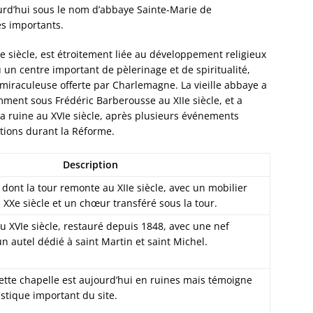
Dorlis
ourd’hui sous le nom d’abbaye Sainte-Marie de
Dossen
es importants.
Kocher
Ie siècle, est étroitement liée au développement religieux
Dossen
nu un centre important de pèlerinage et de spiritualité,
Zinsel
miraculeuse offerte par Charlemagne. La vieille abbaye a
Drache
mment sous Frédéric Barberousse au XIIe siècle, et a
Birlen
a ruine au XVIe siècle, après plusieurs événements
Drulin
tions durant la Réforme.
Drusen
Duntze
Duppig
Description
Durnin
e dont la tour remonte au XIIe siècle, avec un mobilier
Durren
XXe siècle et un chœur transféré sous la tour.
Durstel
Duttle
u XVIe siècle, restauré depuis 1848, avec une nef
Eberba
un autel dédié à saint Martin et saint Michel.
Ebersh
Ebersm
ette chapelle est aujourd’hui en ruines mais témoigne
Eckarts
stique important du site.
Eckbol