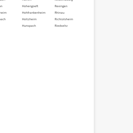
nn
Hohengoeft
Rexingen
heim
Hohfrankenheim
Rhinau
bach
Holtzheim
Richtolsheim
Hunspach
Riedseltz
berg
Hurtigheim
Rimsdorf
dorf
Huttendorf
Ringeldorf
im
Huttenheim
Ringendorf
sse
Ichtratzheim
Rittershoffen
t
Illkirch-
Roeschwoog
d
Graffenstaden
Rohr
Ingenheim
Rohrwiller
eten
Ingolsheim
Romanswiller
swiller
Ingwiller
Roppenheim
ville
Innenheim
Rosenwiller
sheim
Issenhausen
Rosheim
t
Ittenheim
Rossfeld
eim
Itterswiller
Rosteig
dorf
Jetterswiller
Rothau
ler
Kaltenhouse
Rothbach
eim
Kauffenheim
Rott