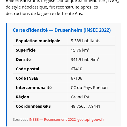
Bâle et Karlsruhe. L’église catholique Saint-Maurice (1789),
de style néoclassique, fut reconstruite après les
destructions de la guerre de Trente Ans.
Carte d’identité — Drusenheim (INSEE 2022)
Population municipale
5 388 habitants
Superficie
15.76 km²
Densité
341.9 hab./km²
Code postal
67410
Code INSEE
67106
Intercommunalité
CC du Pays Rhénan
Région
Grand Est
Coordonnées GPS
48.7565, 7.9441
Sources :
INSEE — Recensement 2022
,
geo.api.gouv.fr