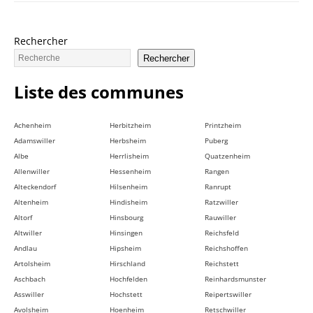
Rechercher
Rechercher
Liste des communes
Achenheim
Herbitzheim
Printzheim
Adamswiller
Herbsheim
Puberg
Albe
Herrlisheim
Quatzenheim
Allenwiller
Hessenheim
Rangen
Alteckendorf
Hilsenheim
Ranrupt
Altenheim
Hindisheim
Ratzwiller
Altorf
Hinsbourg
Rauwiller
Altwiller
Hinsingen
Reichsfeld
Andlau
Hipsheim
Reichshoffen
Artolsheim
Hirschland
Reichstett
Aschbach
Hochfelden
Reinhardsmunster
Asswiller
Hochstett
Reipertswiller
Avolsheim
Hoenheim
Retschwiller