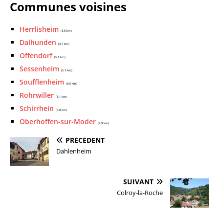
Communes voisines
Herrlisheim
(3.5 km)
Dalhunden
(3.7 km)
Offendorf
(5.1 km)
Sessenheim
(5.3 km)
Soufflenheim
(6.0 km)
Rohrwiller
(3.1 km)
Schirrhein
(4.8 km)
Oberhoffen-sur-Moder
(4.9 km)
PRÉCÉDENT
Dahlenheim
SUIVANT
Colroy-la-Roche