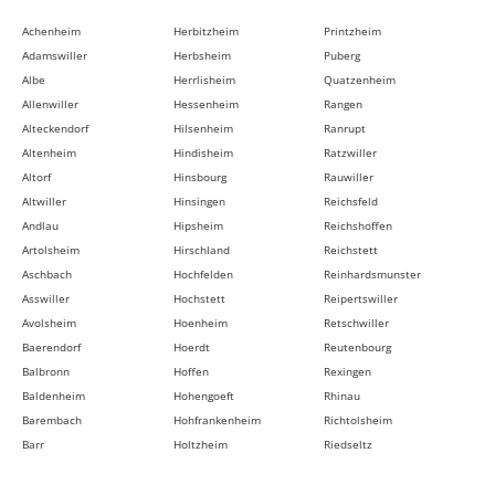
Achenheim
Herbitzheim
Printzheim
Adamswiller
Herbsheim
Puberg
Albe
Herrlisheim
Quatzenheim
Allenwiller
Hessenheim
Rangen
Alteckendorf
Hilsenheim
Ranrupt
Altenheim
Hindisheim
Ratzwiller
Altorf
Hinsbourg
Rauwiller
Altwiller
Hinsingen
Reichsfeld
Andlau
Hipsheim
Reichshoffen
Artolsheim
Hirschland
Reichstett
Aschbach
Hochfelden
Reinhardsmunster
Asswiller
Hochstett
Reipertswiller
Avolsheim
Hoenheim
Retschwiller
Baerendorf
Hoerdt
Reutenbourg
Balbronn
Hoffen
Rexingen
Baldenheim
Hohengoeft
Rhinau
Barembach
Hohfrankenheim
Richtolsheim
Barr
Holtzheim
Riedseltz
Bassemberg
Hunspach
Rimsdorf
Batzendorf
Hurtigheim
Ringeldorf