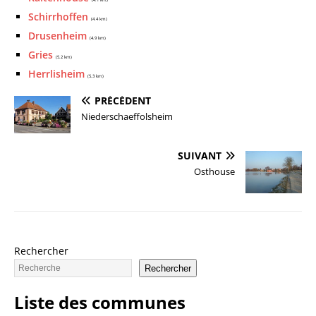
(4.1 km)
Schirrhoffen
(4.4 km)
Drusenheim
(4.9 km)
Gries
(5.2 km)
Herrlisheim
(5.3 km)
PRÉCÉDENT
Niederschaeffolsheim
SUIVANT
Osthouse
Rechercher
Rechercher
Liste des communes