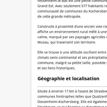
Fessenheim-le-Bas est une petite commune
Grand Est. Avec seulement 577 habitants re
communauté de communes du Kochersberg
de cette grande métropole.
Construite à proximité d’une ancien voie r
affiche un environnement rural mêlé à une 
calme, marqué par ses paysages agricoles e
Musau, qui traversent son territoire.
Elle se trouve à une altitude oscillant ent
climats semi-continental et ses précipitat
commune, malgré sa petite taille, possède 
et ses liens historiques.
Géographie et localisation
Située à environ 17 km à l’ouest de Strasb
communes limitrophes telles que Quatzen
Dossenheim-Kochersberg. Elle est également 
Strasbourg, ce qui favorise sa dynamique r