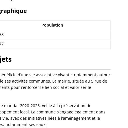
Eckwer
Eichho
graphique
Elsenh
Engwill
Population
Entzhe
Epfig
53
Erckart
77
Ergers
Ernols
jets
Ernolsh
Savern
Erstein
 bénéficie d’une vie associative vivante, notamment autour
Eschau
 de ses activités communes. La mairie, située au 5 rue de
Eschba
nts pour renforcer le lien social et valoriser le
Eschbo
Eschwil
Ettendo
le mandat 2020-2026, veille à la préservation de
Eywille
eloppement local. La commune s’engage également dans
Fegers
vie, avec des initiatives liées à l’aménagement et la
Fessen
les, notamment ses eaux.
Flexbo