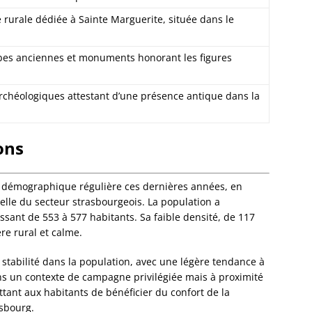
Dorlis
e rurale dédiée à Sainte Marguerite, située dans le
Dossen
Kocher
Dossen
bes anciennes et monuments honorant les figures
Zinsel
Drache
rchéologiques attestant d’une présence antique dans la
Birlen
Drulin
Drusen
ons
Duntze
Duppig
Durnin
 démographique régulière ces dernières années, en
Durren
tielle du secteur strasbourgeois. La population a
Durstel
sant de 553 à 577 habitants. Sa faible densité, de 117
Duttle
re rural et calme.
Eberba
Ebersh
tabilité dans la population, avec une légère tendance à
Ebersm
ans un contexte de campagne privilégiée mais à proximité
Eckarts
ant aux habitants de bénéficier du confort de la
Eckbol
sbourg.