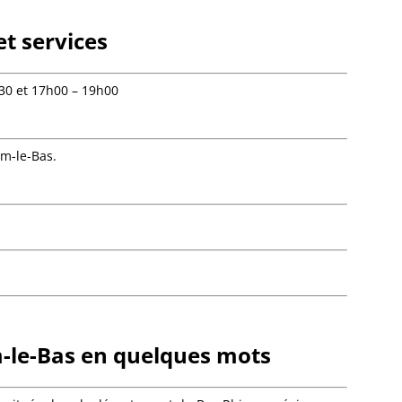
Bietle
Bilwis
t services
Binder
Birken
30 et 17h00 – 19h00
Bischh
Bischho
Bischo
Bischwi
im-le-Bas.
Bissert
Bitschh
Blaesh
Blanch
Bliensc
Boersc
Boesen
Bolsen
Boofzh
Bootzh
m-le-Bas en quelques mots
Bossel
Bossen