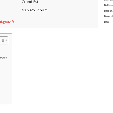
Grand Est
Balbro
48.6326, 7.5471
Balden
Barem
i.gouv.fr
Barr
Bassem
Batzen
Beinhe
Bellefo
Belmon
Benfel
 mots
Berg
Bergbi
Bernard
Bernard
Bernol
Berstet
Bersth
Betsch
Bettwil
Biblish