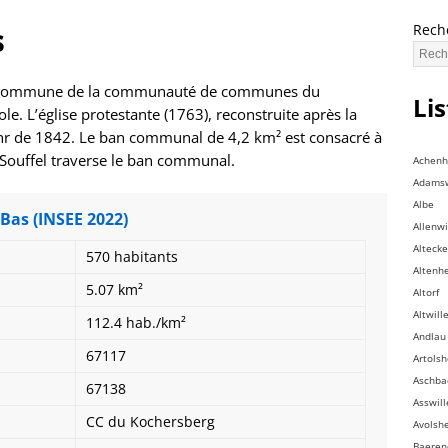
s
Rech
 commune de la communauté de communes du
Li
e. L’église protestante (1763), reconstruite après la
ehr de 1842. Le ban communal de 4,2 km² est consacré à
 Souffel traverse le ban communal.
Achen
Adamsw
Albe
Bas (INSEE 2022)
Allenwi
Altecke
570 habitants
Altenh
5.07 km²
Altorf
Altwill
112.4 hab./km²
Andlau
67117
Artols
Aschba
67138
Asswill
CC du Kochersberg
Avolsh
Baeren