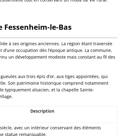
Dalhun
Damba
Dambac
de Fessenheim-le-Bas
Dangol
Daube
Dauend
liée à ses origines anciennes. La région étant traversée
Dehlin
ent d’une occupation dès l’époque antique. La commune,
Dettwil
onnu un développement modeste mais constant au fil des
Diebol
Dieden
Dieffe
gueules aux trois épis d’or, aux tiges appointées, qui
Dieffen
nnelle. Son patrimoine historique comprend notamment
Woerth
yle typiquement alsacien, et la chapelle Sainte-
Dieffen
illage.
Diemer
Dimbst
Description
Dingsh
Dinshe
Domfes
 siècle, avec un intérieur conservant des éléments
Donne
ne statue remarquable.