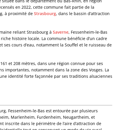
 située dans le département du Bas-Rhin, en région
Bourg-
censés en 2022, cette commune fait partie de la
Bourgh
, à proximité de
Strasbourg
, dans le bassin d’attraction
Bouxwil
Breite
Breite
omaine reliant Strasbourg à
Saverne
, Fessenheim-le-Bas
Breusc
riche histoire locale. La commune bénéficie d’un cadre
Brumat
t ses cours d’eau, notamment la Souffel et le ruisseau de
Buhl
Burbac
Bust
re 161 et 208 mètres, dans une région connue pour ses
Buswill
ions importantes, notamment dans la zone des Vosges. La
Butten
une identité forte façonnée par ses traditions alsaciennes
Châten
Cleebo
Climba
Colroy-
Cosswil
Crastat
ourg, Fessenheim-le-Bas est entourée par plusieurs
Croettw
heim, Marlenheim, Furdenheim, Neugartheim, et
Dachst
inscrite dans le périmètre de l’aire d’attraction de
Dahlen
ésidentielle tout en conservant un mode de vie rural.