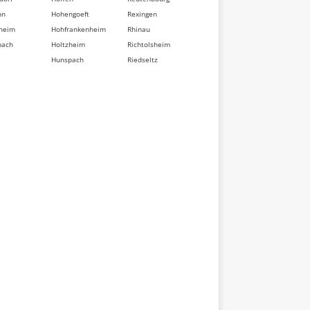
nn
Hohengoeft
Rexingen
heim
Hohfrankenheim
Rhinau
bach
Holtzheim
Richtolsheim
Hunspach
Riedseltz
berg
Hurtigheim
Rimsdorf
dorf
Huttendorf
Ringeldorf
im
Huttenheim
Ringendorf
sse
Ichtratzheim
Rittershoffen
t
Illkirch-
Roeschwoog
d
Graffenstaden
Rohr
Ingenheim
Rohrwiller
eten
Ingolsheim
Romanswiller
swiller
Ingwiller
Roppenheim
ville
Innenheim
Rosenwiller
sheim
Issenhausen
Rosheim
t
Ittenheim
Rossfeld
eim
Itterswiller
Rosteig
dorf
Jetterswiller
Rothau
ler
Kaltenhouse
Rothbach
eim
Kauffenheim
Rott