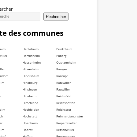
ercher
Rechercher
ste des communes
heim
Herbsheim
Printzheim
iller
Herrlisheim
Puberg
Hessenheim
Quatzenheim
ller
Hilsenheim
Rangen
ndorf
Hindisheim
Ranrupt
eim
Hinsbourg
Ratzwiller
Hinsingen
Rauwiller
er
Hipsheim
Reichsfeld
Hirschland
Reichshoffen
heim
Hochfelden
Reichstett
ch
Hochstett
Reinhardsmunster
er
Hoenheim
Reipertswiller
eim
Hoerdt
Retschwiller
dorf
Hoffen
Reutenbourg