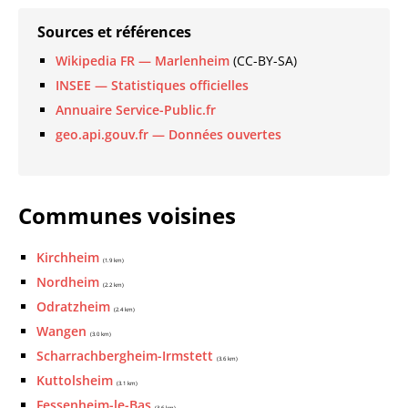
Sources et références
Wikipedia FR — Marlenheim
(CC-BY-SA)
INSEE — Statistiques officielles
Annuaire Service-Public.fr
geo.api.gouv.fr — Données ouvertes
Communes voisines
Kirchheim
(1.9 km)
Nordheim
(2.2 km)
Odratzheim
(2.4 km)
Wangen
(3.0 km)
Scharrachbergheim-Irmstett
(3.6 km)
Kuttolsheim
(3.1 km)
Fessenheim-le-Bas