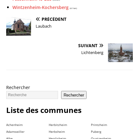
(3.6 km)
Wintzenheim-Kochersberg
(4.1 km)
PRÉCÉDENT
Laubach
SUIVANT
Lichtenberg
Rechercher
Rechercher
Liste des communes
Achenheim
Herbitzheim
Printzheim
Adamswiller
Herbsheim
Puberg
Albe
Herrlisheim
Quatzenheim