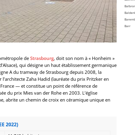
Balbro
Balden
Barem
Barr
Bassem
Batzen
Beinhe
Bellefo
ométropole de
Strasbourg
, doit son nom à « Honheim »
Belmon
d’Alsace), qui désigne un haut établissement germanique
Benfel
a ligne A du tramway de Strasbourg depuis 2008, la
Berg
l’architecte Zaha Hadid (lauréate du prix Pritzker en
Bergbi
France — et constitue un point de référence de
Bernard
sée du prix Mies van der Rohe en 2003. L’église
Bernard
ne, abrite un chemin de croix en céramique unique en
Bernol
Berstet
Bersth
Betsch
EE 2022)
Bettwil
Biblish