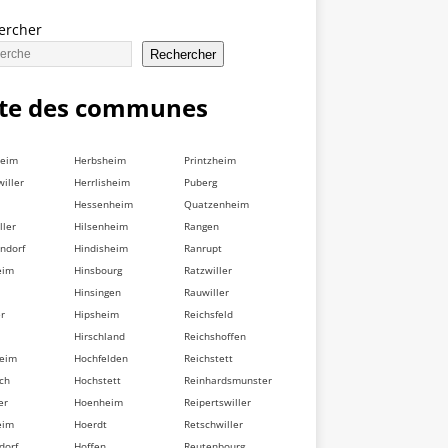
ercher
Rechercher
ste des communes
heim
Herbsheim
Printzheim
iller
Herrlisheim
Puberg
Hessenheim
Quatzenheim
ller
Hilsenheim
Rangen
ndorf
Hindisheim
Ranrupt
eim
Hinsbourg
Ratzwiller
Hinsingen
Rauwiller
er
Hipsheim
Reichsfeld
Hirschland
Reichshoffen
heim
Hochfelden
Reichstett
ch
Hochstett
Reinhardsmunster
er
Hoenheim
Reipertswiller
eim
Hoerdt
Retschwiller
dorf
Hoffen
Reutenbourg