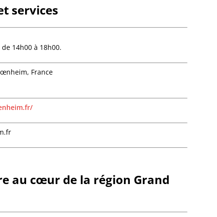
t services
Dalhun
Damba
Dambac
Dangol
t de 14h00 à 18h00.
Daube
Dauend
Hœnheim, France
Dehlin
Dettwil
Diebol
Dieden
enheim.fr/
Dieffe
Dieffen
m.fr
Woerth
Dieffen
Diemer
Dimbst
e au cœur de la région Grand
Dingsh
Dinshe
Domfes
Donne