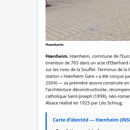
Hoenheim
Hœnheim.
Hœnheim, commune de l’Eur
(mention de 765 dans un acte d’Eberhard 
sur les rives de la Souffel. Terminus de l
station « Hœnheim Gare » a été conçue par 
2004) — sa première œuvre construite en 
l’architecture déconstructiviste, récompen
catholique Saint-Joseph (1898), néo-roma
Alsace réalisé en 1925 par Léo Schnug.
Carte d’identité — Hœnheim (INS