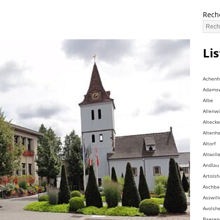
Rech
Li
Achen
Adamsw
Albe
Allenwi
Altecke
Altenh
Altorf
Altwill
Andlau
Artols
Aschba
Asswill
Avolsh
Baeren