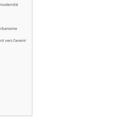
Bourg-
t modernité
Bourgh
Bouxwil
Breite
Breite
 urbanisme
Breusc
t vers l’avenir
Brumat
Buhl
Burbac
Bust
Buswill
Butten
Châten
Cleebo
Climba
Colroy-
Cosswil
Crastat
Croettw
Dachst
Dahlen