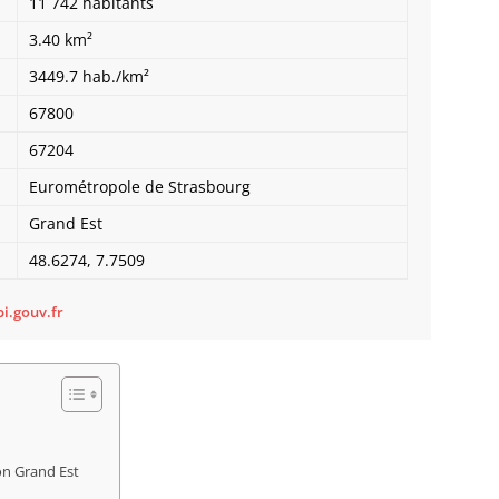
11 742 habitants
Bietle
3.40 km²
Bilwis
Binder
3449.7 hab./km²
Birken
67800
Bischh
Bischho
67204
Bischo
Eurométropole de Strasbourg
Bischwi
Bissert
Grand Est
Bitschh
48.6274, 7.7509
Blaesh
Blanch
Bliensc
i.gouv.fr
Boersc
Boesen
Bolsen
Boofzh
Bootzh
Bossel
on Grand Est
Bossen