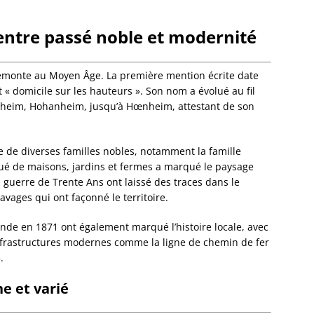
Eckwer
Eichho
 entre passé noble et modernité
Elsenh
Engwill
Entzhe
emonte au Moyen Âge. La première mention écrite date
Epfig
 « domicile sur les hauteurs ». Son nom a évolué au fil
Erckart
heim, Hohanheim, jusqu’à Hœnheim, attestant de son
Ergers
Ernols
Ernolsh
e de diverses familles nobles, notamment la famille
Savern
tué de maisons, jardins et fermes a marqué le paysage
Erstein
a guerre de Trente Ans ont laissé des traces dans le
Eschau
ravages qui ont façonné le territoire.
Eschba
Eschbo
ande en 1871 ont également marqué l’histoire locale, avec
Eschwil
nfrastructures modernes comme la ligne de chemin de fer
Ettendo
.
Eywille
Fegers
e et varié
Fessen
Flexbo