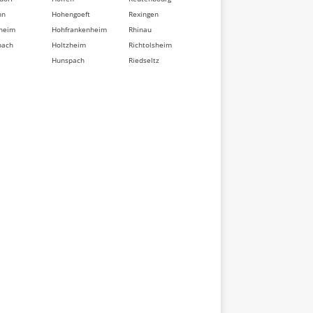
nn
Hohengoeft
Rexingen
heim
Hohfrankenheim
Rhinau
bach
Holtzheim
Richtolsheim
Hunspach
Riedseltz
berg
Hurtigheim
Rimsdorf
dorf
Huttendorf
Ringeldorf
im
Huttenheim
Ringendorf
sse
Ichtratzheim
Rittershoffen
t
Illkirch-
Roeschwoog
d
Graffenstaden
Rohr
Ingenheim
Rohrwiller
eten
Ingolsheim
Romanswiller
swiller
Ingwiller
Roppenheim
ville
Innenheim
Rosenwiller
sheim
Issenhausen
Rosheim
t
Ittenheim
Rossfeld
eim
Itterswiller
Rosteig
dorf
Jetterswiller
Rothau
ler
Kaltenhouse
Rothbach
eim
Kauffenheim
Rott