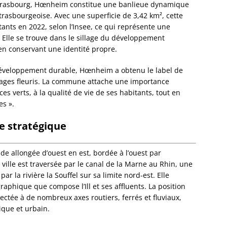
 Strasbourg, Hœnheim constitue une banlieue dynamique
Dorlis
trasbourgeoise. Avec une superficie de 3,42 km², cette
Dossen
ts en 2022, selon l’Insee, ce qui représente une
Kocher
 Elle se trouve dans le sillage du développement
Dossen
en conservant une identité propre.
Zinsel
Drache
développement durable, Hœnheim a obtenu le label de
Birlen
villages fleuris. La commune attache une importance
Drulin
es verts, à la qualité de vie de ses habitants, tout en
Drusen
es ».
Duntze
Duppig
e stratégique
Durnin
Durren
Durstel
e allongée d’ouest en est, bordée à l’ouest par
Duttle
a ville est traversée par le canal de la Marne au Rhin, une
Eberba
ar la rivière la Souffel sur sa limite nord-est. Elle
Ebersh
aphique que compose l’Ill et ses affluents. La position
Ebersm
tée à de nombreux axes routiers, ferrés et fluviaux,
Eckarts
ique et urbain.
Eckbol