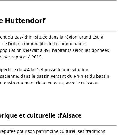
Dalhun
Damba
e Huttendorf
Dambac
Dangol
Daube
t du Bas-Rhin, située dans la région Grand Est, à
Dauend
re de l’intercommunalité de la communauté
Dehlin
opulation s’élevait à 491 habitants selon les données
Dettwil
 % par rapport à 2016.
Diebol
Dieden
uperficie de 4,4 km² et possède une situation
Dieffe
sacienne, dans le bassin versant du Rhin et du bassin
Dieffen
 environnement riche en eaux, avec le ruisseau
Woerth
Dieffen
Diemer
Dimbst
Dingsh
orique et culturelle d’Alsace
Dinshe
Domfes
 réputée pour son patrimoine culturel, ses traditions
Donne