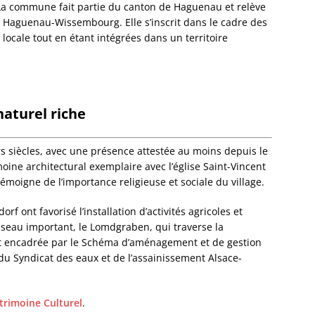
 La commune fait partie du canton de Haguenau et relève
Dorlis
 Haguenau-Wissembourg. Elle s’inscrit dans le cadre des
Dossen
ocale tout en étant intégrées dans un territoire
Kocher
Dossen
Zinsel
Drache
Birlen
naturel riche
Drulin
Drusen
Duntze
rs siècles, avec une présence attestée au moins depuis le
Duppig
ine architectural exemplaire avec l’église Saint-Vincent
Durnin
émoigne de l’importance religieuse et sociale du village.
Durren
Durstel
 ont favorisé l’installation d’activités agricoles et
Duttle
sseau important, le Lomdgraben, qui traverse la
Eberba
st encadrée par le Schéma d’aménagement et de gestion
Ebersh
du Syndicat des eaux et de l’assainissement Alsace-
Ebersm
Eckarts
trimoine Culturel
.
Eckbol