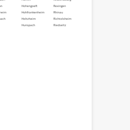
nn
Hohengoeft
Rexingen
heim
Hohfrankenheim
Rhinau
bach
Holtzheim
Richtolsheim
Hunspach
Riedseltz
berg
Hurtigheim
Rimsdorf
dorf
Huttendorf
Ringeldorf
im
Huttenheim
Ringendorf
sse
Ichtratzheim
Rittershoffen
t
Illkirch-
Roeschwoog
d
Graffenstaden
Rohr
Ingenheim
Rohrwiller
eten
Ingolsheim
Romanswiller
swiller
Ingwiller
Roppenheim
ville
Innenheim
Rosenwiller
sheim
Issenhausen
Rosheim
t
Ittenheim
Rossfeld
eim
Itterswiller
Rosteig
dorf
Jetterswiller
Rothau
ler
Kaltenhouse
Rothbach
eim
Kauffenheim
Rott