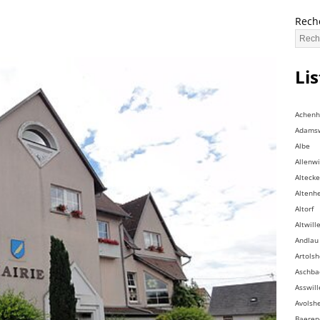
Rech
Li
Achen
Adamsw
Albe
Allenwi
Altecke
Altenh
Altorf
Altwill
Andlau
Artols
Aschba
Asswill
Avolsh
Baeren