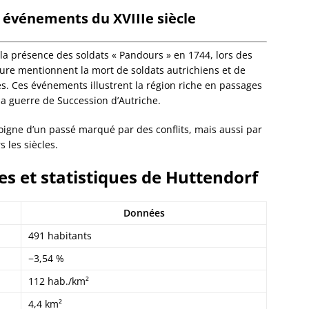
Eckwer
 événements du XVIIIe siècle
Eichho
Elsenh
Engwill
a présence des soldats « Pandours » en 1744, lors des
Entzhe
lture mentionnent la mort de soldats autrichiens et de
Epfig
es. Ces événements illustrent la région riche en passages
Erckart
 la guerre de Succession d’Autriche.
Ergers
Ernols
émoigne d’un passé marqué par des conflits, mais aussi par
Ernolsh
 les siècles.
Savern
Erstein
 et statistiques de Huttendorf
Eschau
Eschba
Données
Eschbo
Eschwil
491 habitants
Ettendo
−3,54 %
Eywille
Fegers
112 hab./km²
Fessen
4,4 km²
Flexbo