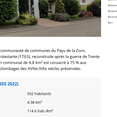
Balbro
Balden
Barem
Barr
Bassem
Batzen
Beinhe
Bellefo
 communauté de communes du Pays de la Zorn,
Belmon
rotestante (1763), reconstruite après la guerre de Trente
Benfel
ban communal de 4,8 km² est consacré à 75 % aux
Berg
colombages des XVIIIe-XIXe siècles préservées.
Bergbi
Bernard
Bernard
SEE 2022)
Bernol
Berstet
502 habitants
Bersth
4.38 km²
Betsch
Bettwil
114.6 hab./km²
Biblish