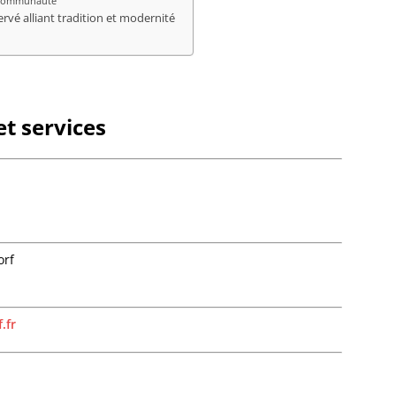
la communauté
Bourg-
é alliant tradition et modernité
Bourgh
Bouxwil
Breite
Breite
Breusc
t services
Brumat
Buhl
Burbac
Bust
Buswill
Butten
Châten
Cleebo
orf
Climba
Colroy-
Cosswil
.fr
Crastat
Croettw
Dachst
Dahlen