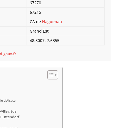
67270
Bietle
Bilwis
67215
Binder
CA de
Haguenau
Birken
Bischh
Grand Est
Bischho
48.8007, 7.6355
Bischo
Bischwi
i.gouv.fr
Bissert
Bitschh
Blaesh
Blanch
Bliensc
Boersc
Boesen
Bolsen
le d’Alsace
Boofzh
Bootzh
IIIe siècle
 Huttendorf
Bossel
Bossen