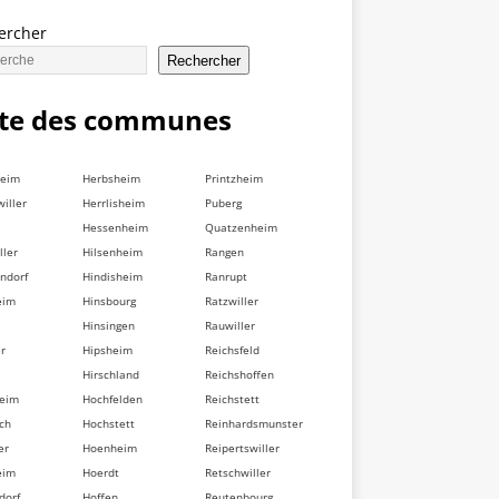
ercher
Rechercher
ste des communes
heim
Herbsheim
Printzheim
iller
Herrlisheim
Puberg
Hessenheim
Quatzenheim
ller
Hilsenheim
Rangen
ndorf
Hindisheim
Ranrupt
eim
Hinsbourg
Ratzwiller
Hinsingen
Rauwiller
er
Hipsheim
Reichsfeld
Hirschland
Reichshoffen
heim
Hochfelden
Reichstett
ch
Hochstett
Reinhardsmunster
er
Hoenheim
Reipertswiller
eim
Hoerdt
Retschwiller
dorf
Hoffen
Reutenbourg