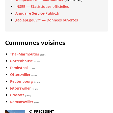
INSEE — Statistiques officielles
Annuaire Service-Public.fr
geo.api.gouv.fr — Données ouvertes
Communes voisines
Thal-Marmoutier
(2.0 km)
Gottenhouse
(2.6 km)
Dimbsthal
(2.7 km)
Otterswiller
(3.1 km)
Reutenbourg
(3.2 km)
Jetterswiller
(4.8 km)
Crastatt
(5.7 km)
Romanswiller
(6.1 km)
PRÉCÉDENT