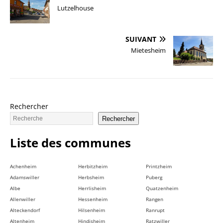
Lutzelhouse
SUIVANT
Mietesheim
Rechercher
Rechercher
Liste des communes
Achenheim
Herbitzheim
Printzheim
Adamswiller
Herbsheim
Puberg
Albe
Herrlisheim
Quatzenheim
Allenwiller
Hessenheim
Rangen
Alteckendorf
Hilsenheim
Ranrupt
Altenheim
Hindisheim
Ratzwiller