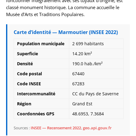
fonctionner intégralement avec ses tuyaux d’origine, est
classé monument historique. La commune accueille le
Musée d’Arts et Traditions Populaires.
Carte d’identité — Marmoutier (INSEE 2022)
Population municipale
2 699 habitants
Superficie
14.20 km²
Densité
190.0 hab./km²
Code postal
67440
Code INSEE
67283
Intercommunalité
CC du Pays de Saverne
Région
Grand Est
Coordonnées GPS
48.6953, 7.3684
Sources :
INSEE — Recensement 2022
,
geo.api.gouv.fr