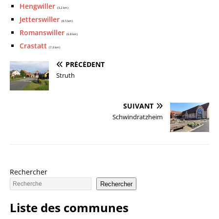
Hengwiller
(3.2 km)
Jetterswiller
(6.5 km)
Romanswiller
(6.8 km)
Crastatt
(7.3 km)
PRÉCÉDENT
Struth
SUIVANT
Schwindratzheim
Rechercher
Rechercher
Liste des communes