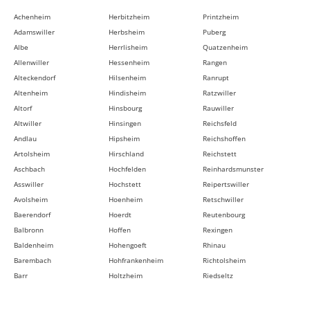
Achenheim
Herbitzheim
Printzheim
Adamswiller
Herbsheim
Puberg
Albe
Herrlisheim
Quatzenheim
Allenwiller
Hessenheim
Rangen
Alteckendorf
Hilsenheim
Ranrupt
Altenheim
Hindisheim
Ratzwiller
Altorf
Hinsbourg
Rauwiller
Altwiller
Hinsingen
Reichsfeld
Andlau
Hipsheim
Reichshoffen
Artolsheim
Hirschland
Reichstett
Aschbach
Hochfelden
Reinhardsmunster
Asswiller
Hochstett
Reipertswiller
Avolsheim
Hoenheim
Retschwiller
Baerendorf
Hoerdt
Reutenbourg
Balbronn
Hoffen
Rexingen
Baldenheim
Hohengoeft
Rhinau
Barembach
Hohfrankenheim
Richtolsheim
Barr
Holtzheim
Riedseltz
Bassemberg
Hunspach
Rimsdorf
Batzendorf
Hurtigheim
Ringeldorf