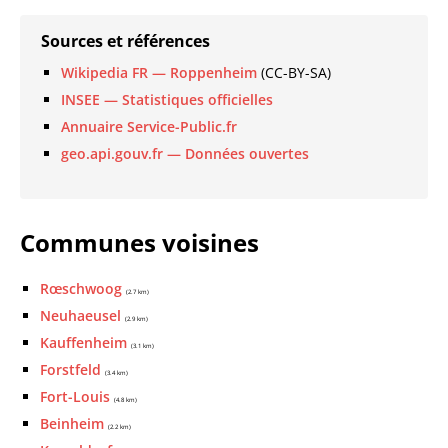
Sources et références
Wikipedia FR — Roppenheim
(CC-BY-SA)
INSEE — Statistiques officielles
Annuaire Service-Public.fr
geo.api.gouv.fr — Données ouvertes
Communes voisines
Rœschwoog
(2.7 km)
Neuhaeusel
(2.9 km)
Kauffenheim
(3.1 km)
Forstfeld
(3.4 km)
Fort-Louis
(4.8 km)
Beinheim
(2.2 km)