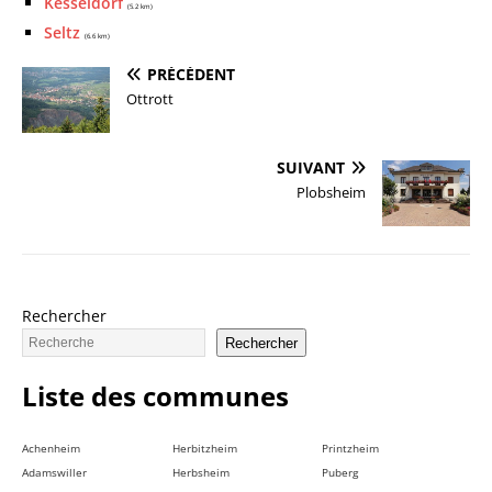
Kesseldorf
(5.2 km)
Seltz
(6.6 km)
PRÉCÉDENT
Ottrott
SUIVANT
Plobsheim
Rechercher
Rechercher
Liste des communes
Achenheim
Herbitzheim
Printzheim
Adamswiller
Herbsheim
Puberg