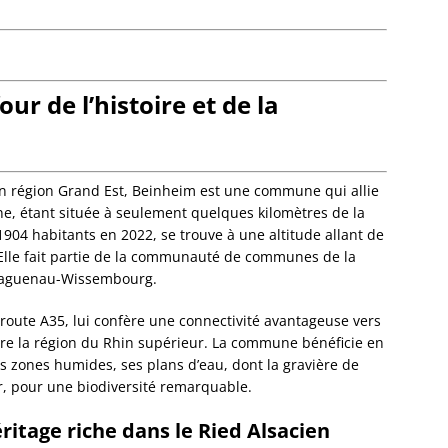
Dalhun
Damba
Dambac
Dangol
r de l’histoire et de la
Daube
Dauend
Dehlin
Dettwil
n région Grand Est, Beinheim est une commune qui allie
Diebol
gne, étant située à seulement quelques kilomètres de la
Dieden
 1904 habitants en 2022, se trouve à une altitude allant de
Dieffe
 Elle fait partie de la communauté de communes de la
Dieffen
 Haguenau-Wissembourg.
Woerth
Dieffen
toroute A35, lui confère une connectivité avantageuse vers
Diemer
ore la région du Rhin supérieur. La commune bénéficie en
Dimbst
es zones humides, ses plans d’eau, dont la gravière de
Dingsh
er, pour une biodiversité remarquable.
Dinshe
Domfes
éritage riche dans le Ried Alsacien
Donne