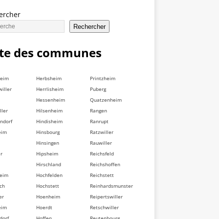
ercher
Rechercher
ste des communes
heim
Herbsheim
Printzheim
iller
Herrlisheim
Puberg
Hessenheim
Quatzenheim
ller
Hilsenheim
Rangen
ndorf
Hindisheim
Ranrupt
eim
Hinsbourg
Ratzwiller
Hinsingen
Rauwiller
er
Hipsheim
Reichsfeld
Hirschland
Reichshoffen
heim
Hochfelden
Reichstett
ch
Hochstett
Reinhardsmunster
er
Hoenheim
Reipertswiller
eim
Hoerdt
Retschwiller
dorf
Hoffen
Reutenbourg