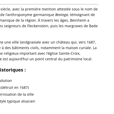
Dorlis
Dossen
siècle, avec la première mention attestée sous le nom de
Kocher
r de l’anthroponyme germanique
Beninga
, témoignant de
Dossen
manique de la région. À travers les âges, Beinheim a
Zinsel
es seigneurs de Fleckenstein, puis les margraves de Bade
Drache
Birlen
mme une ville landgraviale avec un château qui, vers 1687,
Drulin
ce à des bâtiments civils, notamment la maison curiale. La
Drusen
eligieux important avec l’église Sainte-Croix,
Duntze
le est aujourd’hui un point central du patrimoine local.
Duppig
Durnin
storiques :
Durren
Durstel
volution
Duttle
Eberba
détruit en 1687)
Ebersh
nisation de la ville
Ebersm
tyle typique alsacien
Eckarts
Eckbol