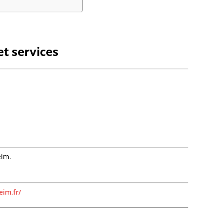
Bourg-
Bourgh
Bouxwil
Breite
Breite
t services
Breusc
Brumat
Buhl
Burbac
Bust
Buswill
Butten
Châten
Cleebo
Climba
eim.
Colroy-
Cosswil
Crastat
im.fr/
Croettw
Dachst
Dahlen