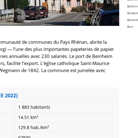
Balbro
Balden
Barem
Barr
Bassem
Batzen
munauté de communes du Pays Rhénan, abrite la
Beinhe
urg) — l’une des plus importantes papeteries de papier
Bellefo
nes annuelles avec 230 salariés. Le port de Beinheim
Belmon
, facilite l’export. L’église catholique Saint-Maurice
Benfel
e Wegmann de 1842. La commune est jumelée avec
Berg
Bergbi
Bernard
Bernard
EE 2022)
Bernol
1 883 habitants
Berstet
Bersth
14.51 km²
Betsch
129.8 hab./km²
Bettwil
Biblish
67930