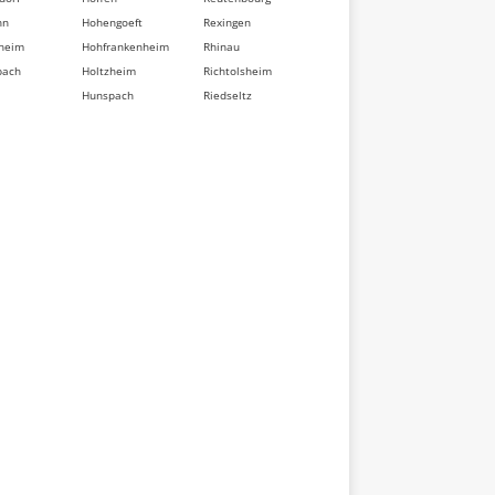
nn
Hohengoeft
Rexingen
heim
Hohfrankenheim
Rhinau
bach
Holtzheim
Richtolsheim
Hunspach
Riedseltz
berg
Hurtigheim
Rimsdorf
dorf
Huttendorf
Ringeldorf
im
Huttenheim
Ringendorf
sse
Ichtratzheim
Rittershoffen
t
Illkirch-
Roeschwoog
d
Graffenstaden
Rohr
Ingenheim
Rohrwiller
eten
Ingolsheim
Romanswiller
swiller
Ingwiller
Roppenheim
ville
Innenheim
Rosenwiller
sheim
Issenhausen
Rosheim
t
Ittenheim
Rossfeld
eim
Itterswiller
Rosteig
dorf
Jetterswiller
Rothau
ler
Kaltenhouse
Rothbach
eim
Kauffenheim
Rott