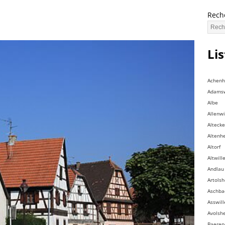
Rech
Li
Achen
Adamsw
Albe
Allenwi
Altecke
Altenh
Altorf
Altwill
Andlau
Artols
Aschba
Asswill
Avolsh
Baeren