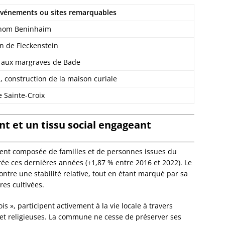
Eckwer
vénements ou sites remarquables
Eichho
Elsenh
 nom Beninhaim
Engwill
n de Fleckenstein
Entzhe
Epfig
e aux margraves de Bade
Erckart
 construction de la maison curiale
Ergers
Ernols
e Sainte-Croix
Ernolsh
Savern
 et un tissu social engageant
Erstein
Eschau
Eschba
ent composée de familles et de personnes issues du
Eschbo
rée ces dernières années (+1,87 % entre 2016 et 2022). Le
Eschwil
ontre une stabilité relative, tout en étant marqué par sa
Ettendo
res cultivées.
Eywille
Fegers
s », participent activement à la vie locale à travers
Fessen
s et religieuses. La commune ne cesse de préserver ses
Flexbo