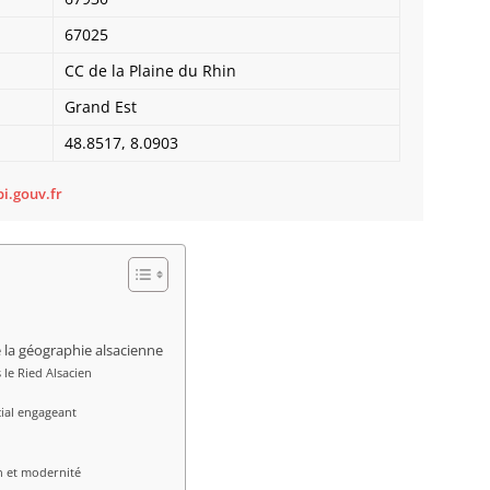
Bietle
67025
Bilwis
Binder
CC de la Plaine du Rhin
Birken
Grand Est
Bischh
Bischho
48.8517, 8.0903
Bischo
Bischwi
i.gouv.fr
Bissert
Bitschh
Blaesh
Blanch
Bliensc
Boersc
 la géographie alsacienne
Boesen
 le Ried Alsacien
Bolsen
Boofzh
ial engageant
Bootzh
Bossel
Bossen
on et modernité