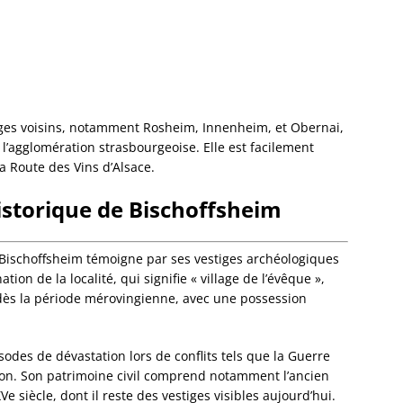
Dalhun
Damba
Dambac
Dangol
Daube
Dauend
ges voisins, notamment Rosheim, Innenheim, et Obernai,
Dehlin
 l’agglomération strasbourgeoise. Elle est facilement
Dettwil
 la Route des Vins d’Alsace.
Diebol
Dieden
istorique de Bischoffsheim
Dieffe
Dieffen
Woerth
 Bischoffsheim témoigne par ses vestiges archéologiques
Dieffen
on de la localité, qui signifie « village de l’évêque »,
Diemer
e, dès la période mérovingienne, avec une possession
Dimbst
Dingsh
Dinshe
isodes de dévastation lors de conflits tels que la Guerre
Domfes
ion. Son patrimoine civil comprend notamment l’ancien
Donne
 siècle, dont il reste des vestiges visibles aujourd’hui.