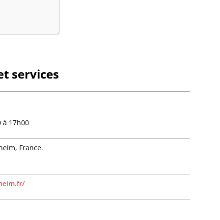
Bietle
Bilwis
Binder
Birken
Bischh
Bischho
t services
Bischo
Bischwi
Bissert
Bitschh
Blaesh
0 à 17h00
Blanch
Bliensc
Boersc
heim, France.
Boesen
Bolsen
Boofzh
heim.fr/
Bootzh
Bossel
Bossen