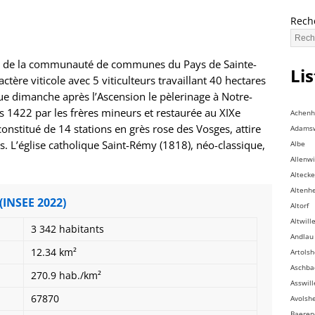
Rech
de la communauté de communes du Pays de Sainte-
Li
tère viticole avec 5 viticulteurs travaillant 40 hectares
 dimanche après l’Ascension le pèlerinage à Notre-
1422 par les frères mineurs et restaurée au XIXe
Achen
constitué de 14 stations en grès rose des Vosges, attire
Adamsw
s. L’église catholique Saint-Rémy (1818), néo-classique,
Albe
Allenwi
Altecke
Altenh
(INSEE 2022)
Altorf
Altwill
3 342 habitants
Andlau
12.34 km²
Artols
Aschba
270.9 hab./km²
Asswill
67870
Avolsh
Baeren