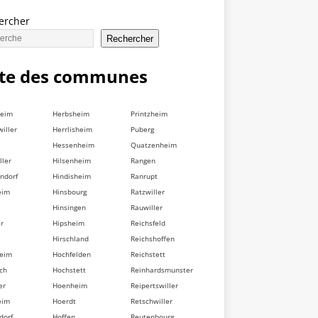
ercher
Rechercher
ste des communes
heim
Herbsheim
Printzheim
iller
Herrlisheim
Puberg
Hessenheim
Quatzenheim
ller
Hilsenheim
Rangen
ndorf
Hindisheim
Ranrupt
eim
Hinsbourg
Ratzwiller
Hinsingen
Rauwiller
er
Hipsheim
Reichsfeld
Hirschland
Reichshoffen
heim
Hochfelden
Reichstett
ch
Hochstett
Reinhardsmunster
er
Hoenheim
Reipertswiller
eim
Hoerdt
Retschwiller
dorf
Hoffen
Reutenbourg