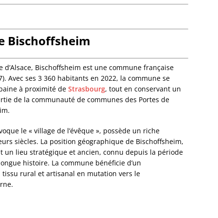
Bourg-
Bourgh
Bouxwil
Breite
e Bischoffsheim
Breite
Breusc
Brumat
lle d’Alsace, Bischoffsheim est une commune française
Buhl
7). Avec ses 3 360 habitants en 2022, la commune se
Burbac
baine à proximité de
Strasbourg
, tout en conservant un
Bust
t partie de la communauté de communes des Portes de
Buswill
im.
Butten
voque le « village de l’évêque », possède un riche
Châten
eurs siècles. La position géographique de Bischoffsheim,
Cleebo
it un lieu stratégique et ancien, connu depuis la période
Climba
 longue histoire. La commune bénéficie d’un
Colroy-
 tissu rural et artisanal en mutation vers le
Cosswil
rne.
Crastat
Croettw
Dachst
Dahlen