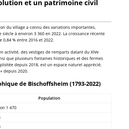
ution et un patrimoine civil
Eckwer
Eichho
Elsenh
Engwill
Entzhe
on du village a connu des variations importantes,
Epfig
e siècle à environ 3 360 en 2022. La croissance récente
Erckart
e 0,84 % entre 2016 et 2022.
Ergers
Ernols
 en activité, des vestiges de remparts datant du XIVe
Ernolsh
ainsi que plusieurs fontaines historiques et des fermes
Savern
ploitée depuis 2018, est un espace naturel apprécié,
Erstein
 » depuis 2020.
Eschau
hique de Bischoffsheim (1793-2022)
Eschba
Eschbo
Eschwil
Population
Ettendo
ron 1 470
Eywille
Fegers
5
Fessen
3
Flexbo