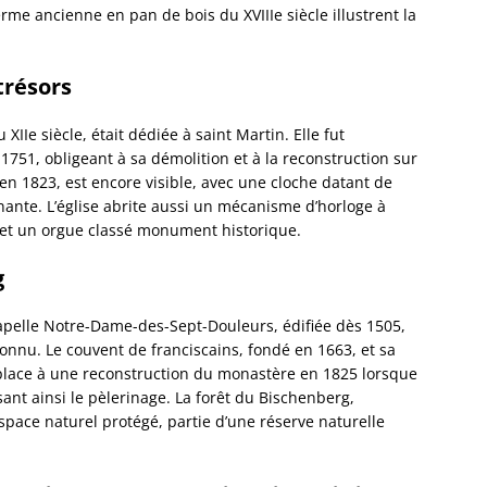
Dorlis
erme ancienne en pan de bois du XVIIIe siècle illustrent la
Dossen
Kocher
 trésors
Dossen
Zinsel
Drache
XIIe siècle, était dédiée à saint Martin. Elle fut
Birlen
51, obligeant à sa démolition et à la reconstruction sur
Drulin
 en 1823, est encore visible, avec une cloche datant de
Drusen
nante. L’église abrite aussi un mécanisme d’horloge à
Duntze
 et un orgue classé monument historique.
Duppig
g
Durnin
Durren
Durstel
apelle Notre-Dame-des-Sept-Douleurs, édifiée dès 1505,
Duttle
connu. Le couvent de franciscains, fondé en 1663, et sa
Eberba
é place à une reconstruction du monastère en 1825 lorsque
Ebersh
lisant ainsi le pèlerinage. La forêt du Bischenberg,
Ebersm
pace naturel protégé, partie d’une réserve naturelle
Eckarts
Eckbol