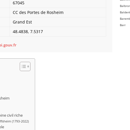
67045
Balbro
CC des Portes de Rosheim
Balden
Barem
Grand Est
Barr
48.4838, 7.5317
Bassem
Batzen
Beinhe
i.gouv.fr
Bellefo
Belmon
Benfel
Berg
Bergbi
Bernard
Bernard
Bernol
fsheim
Berstet
Bersth
Betsch
e civil riche
Bettwil
ffsheim (1793-2022)
ble
Biblish