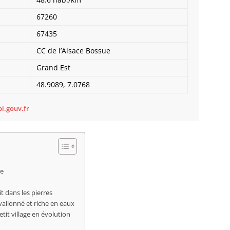
Bietle
67260
Bilwis
Binder
67435
Birken
CC de l’Alsace Bossue
Bischh
Bischho
Grand Est
Bischo
48.9089, 7.0768
Bischwi
Bissert
i.gouv.fr
Bitschh
Blaesh
Blanch
Bliensc
Boersc
Boesen
ie
Bolsen
Boofzh
t dans les pierres
Bootzh
vallonné et riche en eaux
Bossel
it village en évolution
Bossen