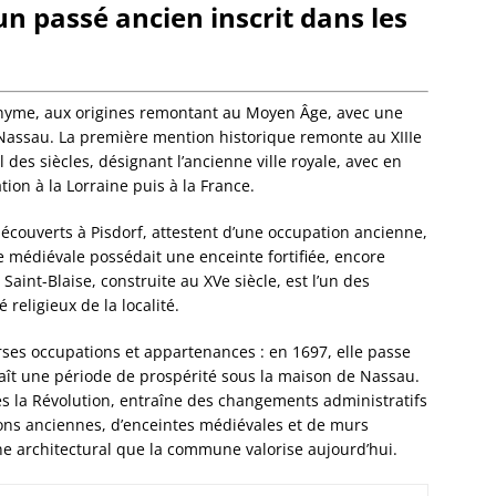
un passé ancien inscrit dans les
Dorlis
Dossen
Kocher
Dossen
Zinsel
onyme, aux origines remontant au Moyen Âge, avec une
Drache
Nassau. La première mention historique remonte au XIIIe
Birlen
il des siècles, désignant l’ancienne ville royale, avec en
Drulin
iation à la Lorraine puis à la France.
Drusen
couverts à Pisdorf, attestent d’une occupation ancienne,
Duntze
e médiévale possédait une enceinte fortifiée, encore
Duppig
 Saint-Blaise, construite au XVe siècle, est l’un des
Durnin
religieux de la localité.
Durren
Durstel
ses occupations et appartenances : en 1697, elle passe
Duttle
naît une période de prospérité sous la maison de Nassau.
Eberba
s la Révolution, entraîne des changements administratifs
Ebersh
ons anciennes, d’enceintes médiévales et de murs
Ebersm
ne architectural que la commune valorise aujourd’hui.
Eckarts
Eckbol