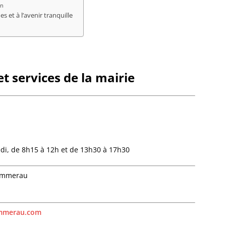
Bourg-
en
Bourgh
s et à l’avenir tranquille
Bouxwil
Breite
Breite
Breusc
Brumat
t services de la mairie
Buhl
Burbac
Bust
Buswill
Butten
Châten
Cleebo
edi, de 8h15 à 12h et de 13h30 à 17h30
Climba
Colroy-
Sommerau
Cosswil
Crastat
Croettw
ommerau.com
Dachst
Dahlen