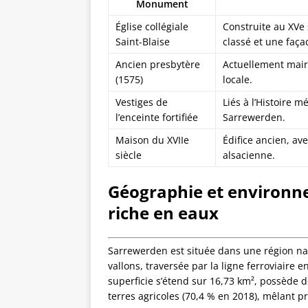
Monument
Église collégiale
Construite au XVe 
Saint-Blaise
classé et une faça
Ancien presbytère
Actuellement mairie
(1575)
locale.
Vestiges de
Liés à l’Histoire m
l’enceinte fortifiée
Sarrewerden.
Maison du XVIIe
Édifice ancien, av
siècle
alsacienne.
Géographie et environne
riche en eaux
Sarrewerden est située dans une région nat
vallons, traversée par la ligne ferroviair
superficie s’étend sur 16,73 km², possède 
terres agricoles (70,4 % en 2018), mêlant pra