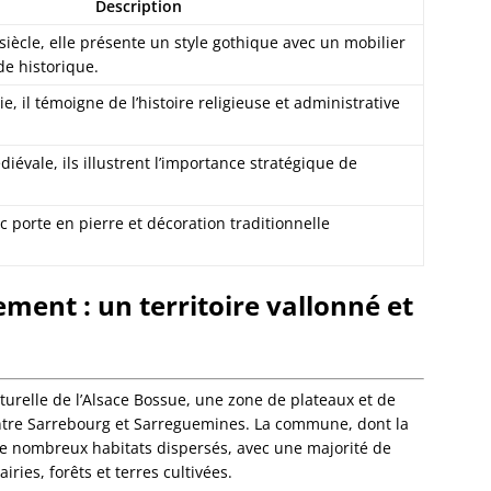
Eckwer
Description
Eichho
siècle, elle présente un style gothique avec un mobilier
Elsenh
de historique.
Engwill
Entzhe
, il témoigne de l’histoire religieuse et administrative
Epfig
Erckart
édiévale, ils illustrent l’importance stratégique de
Ergers
Ernols
Ernolsh
ec porte en pierre et décoration traditionnelle
Savern
Erstein
Eschau
ment : un territoire vallonné et
Eschba
Eschbo
Eschwil
Ettendo
urelle de l’Alsace Bossue, une zone de plateaux et de
Eywille
e entre Sarrebourg et Sarreguemines. La commune, dont la
Fegers
de nombreux habitats dispersés, avec une majorité de
Fessen
iries, forêts et terres cultivées.
Flexbo