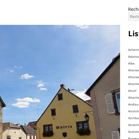
Rech
Li
Achen
Adamsw
Albe
Allenwi
Altecke
Altenh
Altorf
Altwill
Andlau
Artols
Aschba
Asswill
Avolsh
Baeren