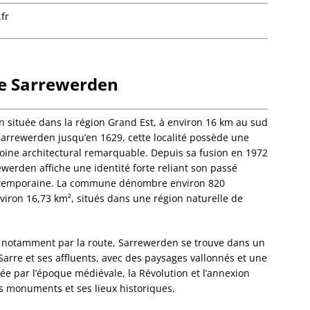
Dalhun
fr
Damba
Dambac
Dangol
Daube
de Sarrewerden
Dauend
Dehlin
Dettwil
située dans la région Grand Est, à environ 16 km au sud
Diebol
Sarrewerden jusqu’en 1629, cette localité possède une
Dieden
oine architectural remarquable. Depuis sa fusion en 1972
Dieffe
ewerden affiche une identité forte reliant son passé
Dieffen
ontemporaine. La commune dénombre environ 820
Woerth
viron 16,73 km², situés dans une région naturelle de
Dieffen
Diemer
le notamment par la route, Sarrewerden se trouve dans un
Dimbst
arre et ses affluents, avec des paysages vallonnés et une
Dingsh
ée par l’époque médiévale, la Révolution et l’annexion
Dinshe
s monuments et ses lieux historiques.
Domfes
Donne