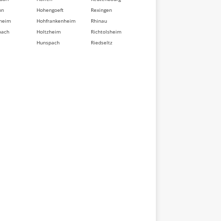
nn
Hohengoeft
Rexingen
heim
Hohfrankenheim
Rhinau
bach
Holtzheim
Richtolsheim
Hunspach
Riedseltz
berg
Hurtigheim
Rimsdorf
dorf
Huttendorf
Ringeldorf
im
Huttenheim
Ringendorf
sse
Ichtratzheim
Rittershoffen
t
Illkirch-
Roeschwoog
d
Graffenstaden
Rohr
Ingenheim
Rohrwiller
eten
Ingolsheim
Romanswiller
swiller
Ingwiller
Roppenheim
ville
Innenheim
Rosenwiller
sheim
Issenhausen
Rosheim
t
Ittenheim
Rossfeld
eim
Itterswiller
Rosteig
dorf
Jetterswiller
Rothau
ler
Kaltenhouse
Rothbach
eim
Kauffenheim
Rott