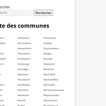
ercher
Rechercher
ste des communes
heim
Herbsheim
Printzheim
iller
Herrlisheim
Puberg
Hessenheim
Quatzenheim
ller
Hilsenheim
Rangen
ndorf
Hindisheim
Ranrupt
eim
Hinsbourg
Ratzwiller
Hinsingen
Rauwiller
er
Hipsheim
Reichsfeld
Hirschland
Reichshoffen
heim
Hochfelden
Reichstett
ch
Hochstett
Reinhardsmunster
er
Hoenheim
Reipertswiller
eim
Hoerdt
Retschwiller
dorf
Hoffen
Reutenbourg