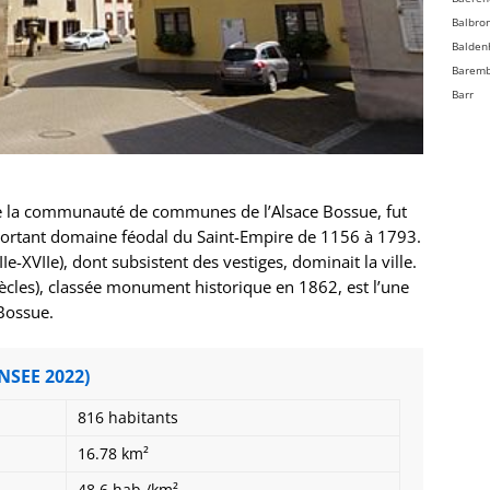
Balbro
Balden
Barem
Barr
Bassem
Batzen
Beinhe
Bellefo
la communauté de communes de l’Alsace Bossue, fut
Belmon
ortant domaine féodal du Saint-Empire de 1156 à 1793.
Benfel
-XVIIe), dont subsistent des vestiges, dominait la ville.
Berg
 siècles), classée monument historique en 1862, est l’une
Bergbi
 Bossue.
Bernard
Bernard
Bernol
INSEE 2022)
Berstet
Bersth
816 habitants
Betsch
16.78 km²
Bettwil
Biblish
48.6 hab./km²