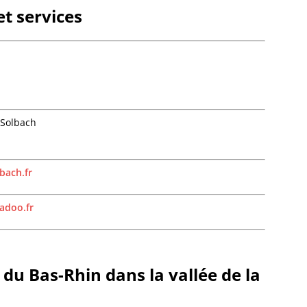
Bourg-
t services
Bourgh
Bouxwil
Breite
Breite
Breusc
Brumat
Buhl
 Solbach
Burbac
Bust
Buswill
Butten
bach.fr
Châten
Cleebo
adoo.fr
Climba
Colroy-
Cosswil
Crastat
e du Bas-Rhin dans la vallée de la
Croettw
Dachst
Dahlen