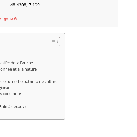
Bietle
48.4308, 7.199
Bilwis
Binder
i.gouv.fr
Birken
Bischh
Bischho
Bischo
Bischwi
Bissert
vallée de la Bruche
Bitschh
onnée et à la nature
Blaesh
Blanch
e et un riche patrimoine culturel
Bliensc
gional
Boersc
s constante
Boesen
Bolsen
Rhin à découvrir
Boofzh
Bootzh
Bossel
Bossen