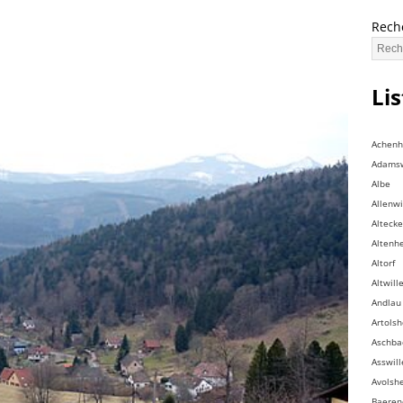
Rech
Li
Achen
Adamsw
Albe
Allenwi
Altecke
Altenh
Altorf
Altwill
Andlau
Artols
Aschba
Asswill
Avolsh
Baeren