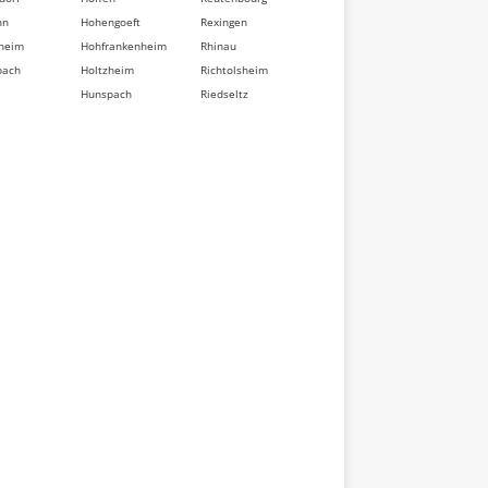
nn
Hohengoeft
Rexingen
heim
Hohfrankenheim
Rhinau
bach
Holtzheim
Richtolsheim
Hunspach
Riedseltz
berg
Hurtigheim
Rimsdorf
dorf
Huttendorf
Ringeldorf
im
Huttenheim
Ringendorf
sse
Ichtratzheim
Rittershoffen
t
Illkirch-
Roeschwoog
d
Graffenstaden
Rohr
Ingenheim
Rohrwiller
eten
Ingolsheim
Romanswiller
swiller
Ingwiller
Roppenheim
ville
Innenheim
Rosenwiller
sheim
Issenhausen
Rosheim
t
Ittenheim
Rossfeld
eim
Itterswiller
Rosteig
dorf
Jetterswiller
Rothau
ler
Kaltenhouse
Rothbach
eim
Kauffenheim
Rott