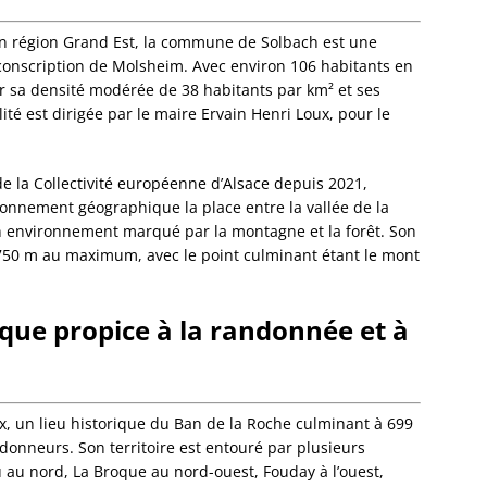
Dalhun
en région Grand Est, la commune de Solbach est une
Damba
circonscription de Molsheim. Avec environ 106 habitants en
Dambac
ar sa densité modérée de 38 habitants par km² et ses
Dangol
ité est dirigée par le maire Ervain Henri Loux, pour le
Daube
Dauend
Dehlin
e la Collectivité européenne d’Alsace depuis 2021,
Dettwil
ionnement géographique la place entre la vallée de la
Diebol
un environnement marqué par la montagne et la forêt. Son
Dieden
750 m au maximum, avec le point culminant étant le mont
Dieffe
Dieffen
Woerth
que propice à la randonnée et à
Dieffen
Diemer
Dimbst
Dingsh
ux, un lieu historique du Ban de la Roche culminant à 699
Dinshe
ndonneurs. Son territoire est entouré par plusieurs
Domfes
u nord, La Broque au nord-ouest, Fouday à l’ouest,
Donne