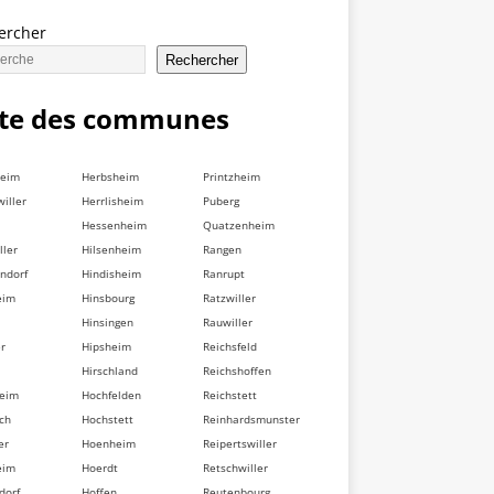
ercher
Rechercher
ste des communes
heim
Herbsheim
Printzheim
iller
Herrlisheim
Puberg
Hessenheim
Quatzenheim
ller
Hilsenheim
Rangen
ndorf
Hindisheim
Ranrupt
eim
Hinsbourg
Ratzwiller
Hinsingen
Rauwiller
er
Hipsheim
Reichsfeld
Hirschland
Reichshoffen
heim
Hochfelden
Reichstett
ch
Hochstett
Reinhardsmunster
er
Hoenheim
Reipertswiller
eim
Hoerdt
Retschwiller
dorf
Hoffen
Reutenbourg