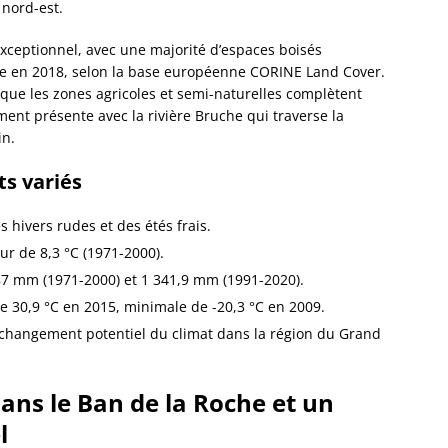
nord-est.
Dorlis
Dossen
xceptionnel, avec une majorité d’espaces boisés
Kocher
cie en 2018, selon la base européenne CORINE Land Cover.
Dossen
s que les zones agricoles et semi-naturelles complètent
Zinsel
ement présente avec la rivière Bruche qui traverse la
Drache
in.
Birlen
Drulin
s variés
Drusen
Duntze
 hivers rudes et des étés frais.
Duppig
 de 8,3 °C (1971-2000).
Durnin
Durren
87 mm (1971-2000) et 1 341,9 mm (1991-2020).
Durstel
 30,9 °C en 2015, minimale de -20,3 °C en 2009.
Duttle
 changement potentiel du climat dans la région du Grand
Eberba
Ebersh
Ebersm
ans le Ban de la Roche et un
Eckarts
l
Eckbol