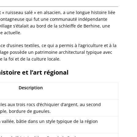
Eckwer
Eichho
« ruisseau salé » en alsacien, a une longue histoire liée
Elsenh
e montagneuse qui fut une communauté indépendante
Engwill
village s’étalait au bord de la schleiffe de Berhine, une
Entzhe
e actuelle.
Epfig
Erckart
ce d’usines textiles, ce qui a permis à l’agriculture et à la
Ergers
illage possède un patrimoine architectural typique avec
Ernols
la foi et de la culture locale.
Ernolsh
Savern
stoire et l’art régional
Erstein
Eschau
Description
Eschba
Eschbo
Eschwil
les aux trois rocs d’échiquier d’argent, au second
Ettendo
ople, bordure de gueules.
Eywille
vallée, bâtie dans un style typique de la région
Fegers
Fessen
Flexbo