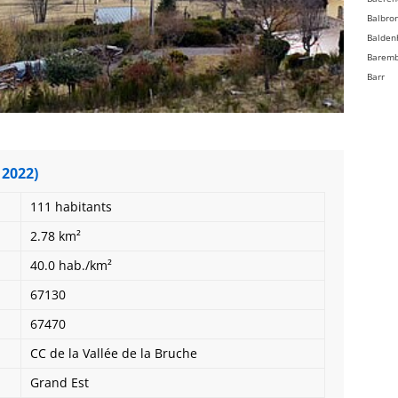
Balbro
Balden
Barem
Barr
Bassem
Batzen
Beinhe
Bellefo
 2022)
Belmon
Benfel
111 habitants
Berg
Bergbi
2.78 km²
Bernard
40.0 hab./km²
Bernard
Bernol
67130
Berstet
67470
Bersth
Betsch
CC de la Vallée de la Bruche
Bettwil
Grand Est
Biblish